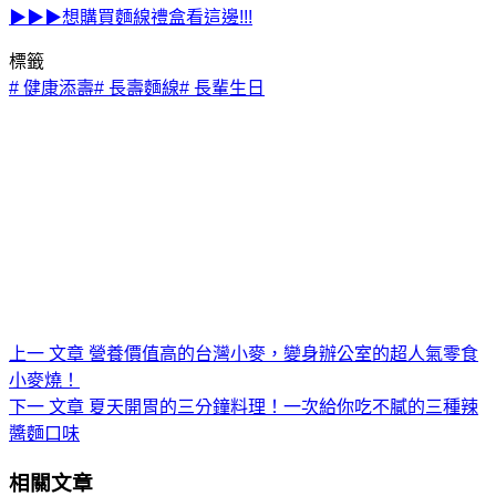
▶▶▶想購買麵線禮盒看這邊!!!
標籤
#
健康添壽
#
長壽麵線
#
長輩生日
上一
文章
營養價值高的台灣小麥，變身辦公室的超人氣零食
小麥燒！
下一
文章
夏天開胃的三分鐘料理！一次給你吃不膩的三種辣
醬麵口味
相關文章