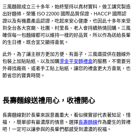
三風麵館成立三十多年，始終堅持以真材實料，做工講究製造
出好麵條，榮獲 ISO 22000 國際品質保證、HACCP 國際認
證以及有機農產品認證，吃起來安心健康，也因此十多年來受
到全台各大宮廟、社團、村里長、老人會持續熱情回購。三風
確保每一包麵線都可以維持一樣的好品質，所以作為送給長輩
的生日禮，既合宜又顯得喜氣。
此外，為了讓主辦方更加方便、有面子，三風還提供在麵線外
包裝上加貼貼紙、以及加購
燙金平安麵禮盒
的服務，不需要另
外尋找廠商、或者手工貼上貼紙，讓您的禮盒更大方喜氣，也
節省您的寶貴時間。
長壽麵線送禮用心，收禮開心
長壽麵線對於長輩來說意義重大，看似樸實卻代表著知足、惜
福，，簡單卻有最濃厚的情意。選擇
長壽麵線
作為慶生的賀禮
吧！一定可以讓參與的長輩們都感受到濃濃的祝福。