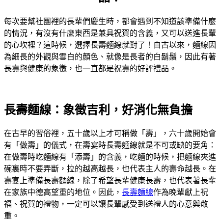
每次要幫社團裡的長輩們慶生時，都會遇到不知道該準備什麼
的情況，有沒有什麼東西是兼具祝賀的含義，又可以送進長輩
的心坎裡？這時候，選擇長壽麵線就對了！自古以來，麵線因
為細長的外觀與雪白的顏色、就像是長者的白鬍鬚，因此有著
長壽與健康的象徵，也一直都是祝壽的好評禮品。
長壽麵線：象徵吉利，好消化無負擔
在古早的習俗裡，五十歲以上才可稱做「壽」，六十歲開始會
有「做壽」的儀式，在壽宴時長壽麵線就是不可或缺的要角：
在做壽時吃麵線有「添壽」的含義，吃麵的時候，把麵線夾進
碗裏時不要弄斷，拉的越高越長，也代表主人的壽命越長。在
壽宴上準備長壽麵線，除了希望長輩健康長壽，也代表著長輩
在家族中德高望重的地位。因此，
長壽麵線
作為晚輩獻上祝
福、祝賀的禮物，一定可以讓長輩感受到送禮人的心意與敬
重。