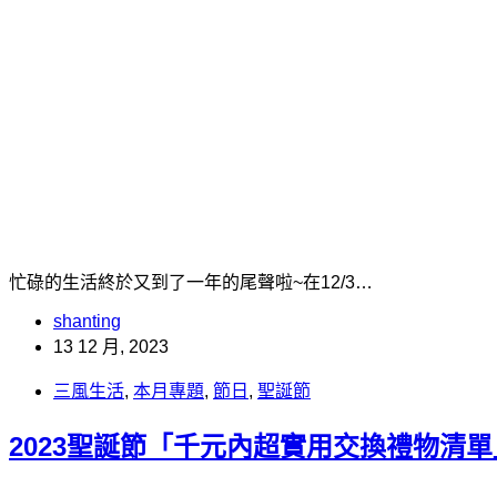
忙碌的生活終於又到了一年的尾聲啦~在12/3…
shanting
13 12 月, 2023
三風生活
,
本月專題
,
節日
,
聖誕節
2023聖誕節「千元內超實用交換禮物清單