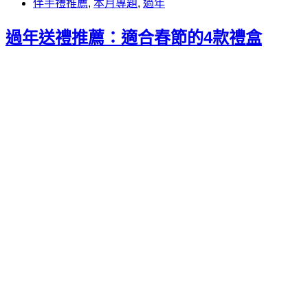
伴手禮推薦
,
本月專題
,
過年
過年送禮推薦：適合春節的4款禮盒