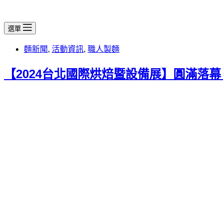
選單
麵新聞
,
活動資訊
,
職人製麵
【2024台北國際烘焙暨設備展】圓滿落