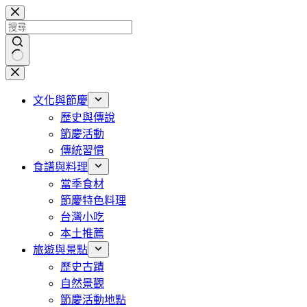
跳
至
主
要
找
內
不
容
文化與節慶
到
歷史與傳說
符
節慶活動
合
傳統習慣
條
食譜與料理
件
當季食材
的
節慶特色料理
結
台灣小吃
果
本土推薦
旅遊與景點
歷史古蹟
自然景觀
節慶活動地點