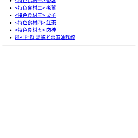
<特色食材一> 番薯
<特色食材二> 老薑
<特色食材三> 栗子
<特色食材四> 紅棗
<特色食材五> 肉桂
風神拌麵 溫醇老薑麻油麵線