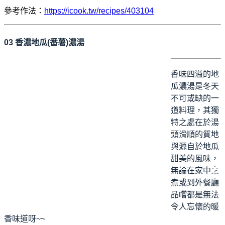
參考作法：
https://icook.tw/recipes/403104
03 香濃
地瓜(番薯)濃湯
香味四溢的地
瓜濃湯是冬天
不可或缺的一
道料理，其獨
特之處在於湯
頭滑順的質地
與源自於地瓜
甜美的風味，
無論在家中烹
煮或到外餐廳
品嚐都是無法
令人忘懷的暖
香味道呀~~