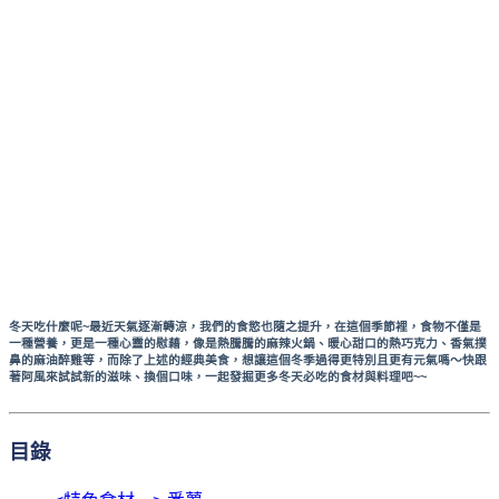
冬天吃什麼呢~最近天氣逐漸轉涼，我們的食慾也隨之提升，在這個季節裡，食物不僅是
一種營養，更是一種心靈的慰藉，像是熱騰騰的麻辣火鍋、暖心甜口的熱巧克力、香氣撲
鼻的麻油醉雞等，而除了上述的經典美食，想讓這個冬季過得更特別且更有元氣嗎～快跟
著阿風來試試新的滋味、換個口味，一起發掘更多冬天必吃的食材與料理吧~~
目錄