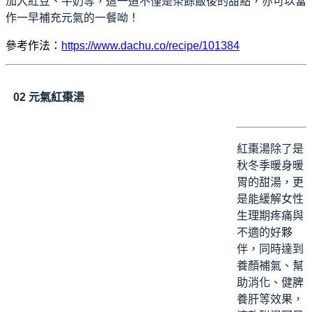
加入紅豆、牛奶等，這一道不僅是茶餘飯後的甜點，亦可以當
作一早補充元氣的一餐呦！
參考作法：
https://www.dachu.co/recipe/101384
02
元氣紅棗湯
紅棗湯除了是
秋冬季暖身暖
胃的甜湯，更
是能緩解女性
生理期疼痛與
不適的好夥
伴，同時達到
養顏補氣、幫
助消化、健脾
養肝等效果，