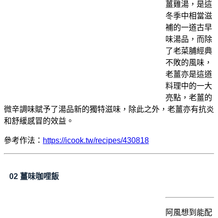
薑雞湯，是這
冬季中相當滋
補的一道古早
味湯品，而除
了老菜脯經典
不敗的風味，
老薑亦是這道
料理中的一大
亮點，老薑的
微辛調味賦予了湯品新的獨特滋味，除此之外，老薑亦有抗炎
和舒緩感冒的效益。
參考作法：
https://icook.tw/recipes/430818
02 薑味
咖哩飯
阿風想到能配