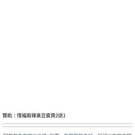
贊助：惜福麻辣臭豆腐買2送1