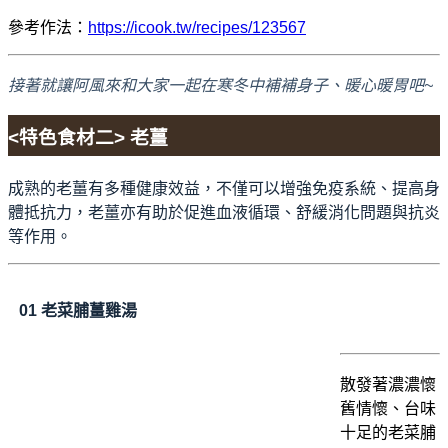
參考作法：
https://icook.tw/recipes/123567
接著就讓阿風來和大家一起在寒冬中補補身子、暖心暖胃吧~
<特色食材二> 老薑
成熟的老薑有多種健康效益，不僅可以增強免疫系統、提高身
體抵抗力，老薑亦有助於促進血液循環、舒緩消化問題與抗炎
等作用。
01
老
菜脯薑雞湯
散發著濃濃懷
舊情懷、台味
十足的老菜脯