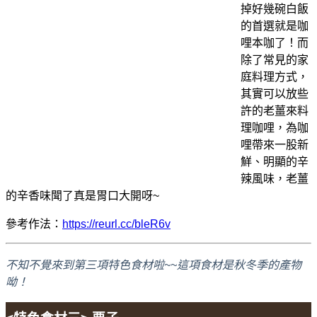
掉好幾碗白飯
的首選就是咖
哩本咖了！而
除了常見的家
庭料理方式，
其實可以放些
許的老薑來料
理咖哩，為咖
哩帶來一股新
鮮、明顯的辛
辣風味，老薑
的辛香味聞了真是胃口大開呀~
參考作法：
https://reurl.cc/bleR6v
不知不覺來到第三項特色食材啦~~這項食材是秋冬季的產物
呦！