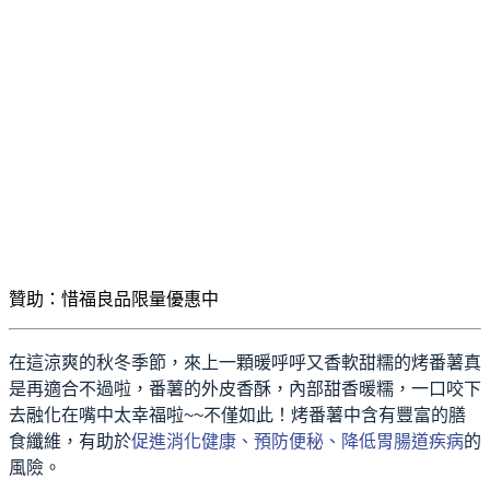
贊助：惜福良品限量優惠中
在這涼爽的秋冬季節，來上一顆暖呼呼又香軟甜糯的烤番薯真
是再適合不過啦，番薯的外皮香酥，內部甜香暖糯，一口咬下
去融化在嘴中太幸福啦~~不僅如此！烤番薯中含有豐富的膳
食纖維，有助於
促進消化健康、預防便秘、降低胃腸道疾病
的
風險。