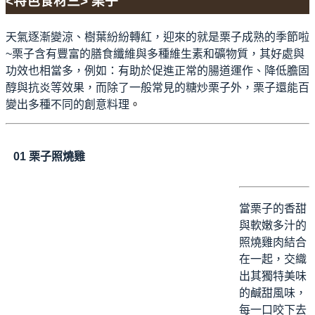
<特色食材三> 栗子
天氣逐漸變涼、樹葉紛紛轉紅，迎來的就是栗子成熟的季節啦
~栗子含有豐富的膳食纖維與多種維生素和礦物質，其好處與
功效也相當多，例如：有助於促進正常的腸道運作、降低膽固
醇與抗炎等效果，而除了一般常見的糖炒栗子外，栗子還能百
變出多種不同的創意料理
。
01
栗子照燒
雞
當栗子的香甜
與軟嫩多汁的
照燒雞肉結合
在一起，交織
出其獨特美味
的鹹甜風味，
每一口咬下去