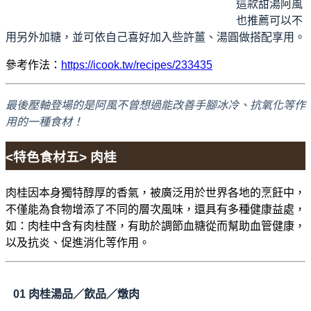
這款甜湯阿風
也推薦可以不
用另外加糖，並可依自己喜好加入些許薑、湯圓做搭配享用。
參考作法：
https://icook.tw/recipes/233435
最後壓軸登場的是阿風不曾想過能改善手腳冰冷、抗氧化等作
用的一種食材！
<特色食材五> 肉桂
肉桂因本身獨特醇厚的香氣，被廣泛用於世界各地的烹飪中，
不僅能為食物增添了不同的層次風味，還具有多種健康益處，
如：肉桂中含有肉桂醛，有助於調節血糖從而幫助血管健康，
以及抗炎、促進消化等作用。
01
肉桂湯品／飲品／燉肉