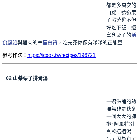
都是多層次的
口感，這道栗
子照燒雞不但
好吃下飯，還
富含栗子的
膳
食纖維
與雞肉的高
蛋白質
，吃完讓你保有滿滿的正能量！
參考作法：
https://icook.tw/recipes/196721
02
山藥栗子排骨湯
一碗滋補的熱
湯無非是秋冬
一個大大的擁
抱~阿風特別
喜歡這道湯
品，因為有了