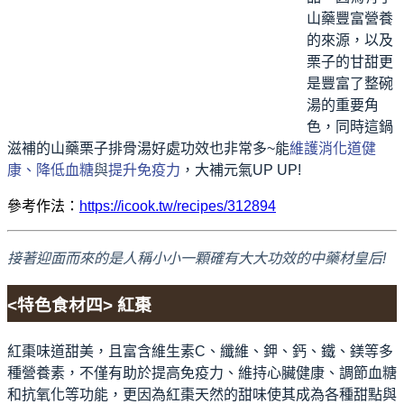
山藥豐富營養
的來源，以及
栗子的甘甜更
是豐富了整碗
湯的重要角
色，同時這鍋
滋補的山藥栗子排骨湯好處功效也非常多~能
維護消化道健
康、降低血糖
與
提升免疫力
，大補元氣UP UP!
參考作法：
https://icook.tw/recipes/312894
接著迎面而來的是人稱小小一顆確有大大功效的中藥材皇后!
<特色食材四> 紅棗
紅棗味道甜美，且富含維生素C、纖維、鉀、鈣、鐵、鎂等多
種營養素，不僅有助於提高免疫力、維持心臟健康、調節血糖
和抗氧化等功能，更因為紅棗天然的甜味使其成為各種甜點與