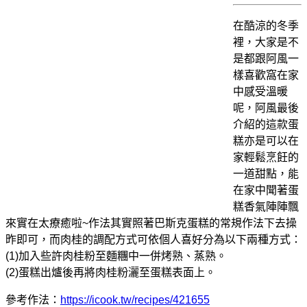
在酷涼的冬季
裡，大家是不
是都跟阿風一
樣喜歡窩在家
中感受溫暖
呢，阿風最後
介紹的這款蛋
糕亦是可以在
家輕鬆烹飪的
一道甜點，能
在家中聞著蛋
糕香氣陣陣飄
來實在太療癒啦~作法其實照著巴斯克蛋糕的常規作法下去操
昨即可，而肉桂的調配方式可依個人喜好分為以下兩種方式：
(1)加入些許肉桂粉至麵糰中一併烤熟、蒸熟。
(2)蛋糕出爐後再將肉桂粉灑至蛋糕表面上。
參考作法：
https://icook.tw/recipes/421655