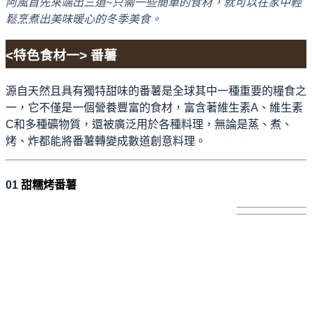
阿風首先來端出三道~只需一些簡單的食材，就可以在家中輕
鬆烹煮出美味暖心的冬季美食。
<特色食材一> 番薯
源自天然且具有獨特甜味的番薯是全球其中一種重要的糧食之
一，它不僅是一個營養豐富的食材，富含著維生素A、維生素
C和多種礦物質，還被廣泛用於各種料理，無論是蒸、煮、
烤、炸都能將番薯轉變成數道創意料理。
01
甜糯烤番薯