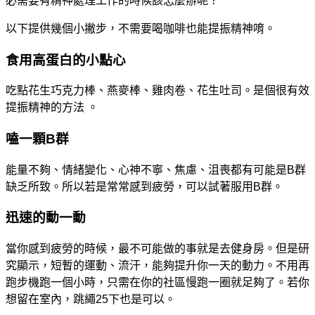
必需要有精神處理工作的時候該怎麼辦呢？
以下提供幾個小撇步，不需要喝咖啡也能提振精神唷。
食用高蛋白的小點心
吃點花生巧克力棒、燕麥棒、雞肉卷、花生吐司。是個很有效
提振精神的方法 。
嗑一顆B群
能量不夠、情緒變化、心神不寧、焦慮、沮喪都有可能是B群
缺乏所致。所以若是常常感到疲勞，可以試著服用B群。
迅速的動一動
當你感到疲勞的時候，最不可能做的事就是去健身房。但是研
究顯示，短暫的運動、流汗，能夠提升你一天的動力。不用再
跑步機跑一個小時，只需在你的社區慢跑一圈就足夠了。若你
想留在室內，跳繩25下也是可以。