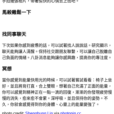
手拍幾張相片，帶著愉快的心情去上班吧。
馬殺雞鬆一下
找同事聊天
下次如果你感到疲憊的話，可以試著找人說說話。研究顯示，
聊天能夠讓人清醒。保持社交跟朋友聯繫，可以讓自己脫離自
己負面的情緒。八卦消息能夠讓你感興趣，提高你的專注度。
冥想
當你感覺到能量快用光的時候，可以試著嘗試看看：椅子上坐
好，並且將背打直，合上雙眼，想著自己充滿了正面的能量，
你可以感覺到精神正在一點一滴的回復，漸漸的你發現疲勞慢
慢的消失，愈來愈不會累。深呼吸，並且保持你的姿勢。不
久，你就會感覺得到你的身體、心靈上的能量變強了。
photo credit:
Shenghung Lin
via
photopin
cc