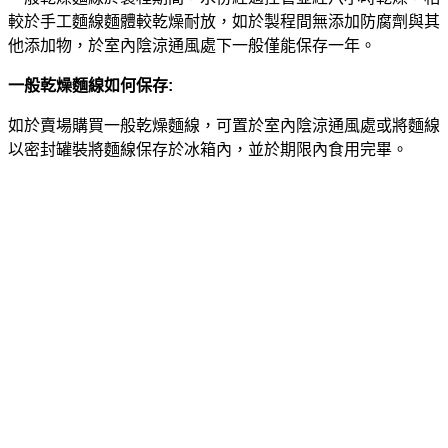
較於手工麵線麵體較乾燥耐放，如於製程間無添加防腐劑與其
他添加物，於室內陰涼通風處下一般僅能保存一年。
一般乾燥麵線如何保存:
如於賣場購買一般乾燥麵線，可置於室內陰涼通風處或將麵線
以密封罐裝將麵線保存於冰箱內，並於期限內食用完畢。