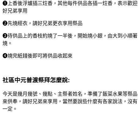
❶上香後浮爐插三炷香，其他每件供品各插一炷香，表示歡迎
好兄弟享用
❷先燒經衣，請好兄弟更衣享用祭品
❸待供品上的香枝約燒了一半後，開始燒小銀，由大到小順著
燒。
❹燒完紙錢後即可將供品收起來
社區中元普渡
祭拜怎麼說:
今天是幾月幾號、幾點、主祭者姓名，準備了飯菜水果等祭品
來供奉，請好兄弟來享用，當然要說些什麼有各家說法，沒有
一定。