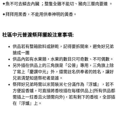
✦魚不可去鱗去內臟 ；整隻全雞不能切、豬肉三層肉要連 。
✦拜拜用黑香，不能用供奉神明的黃香。
社區中元普渡
祭拜擺設注意事項:
供品若有整箱飲料或餅乾，記得要拆開來，避免好兄弟
搶成一團
供品內如有水果類，水果的數目只可奇數、不可偶數。
另外插在供品上的三角旗是「公普」專用，三角旗上除
了寫上「慶讚中元」外，還需註名供奉者的姓名，讓好
兄弟清楚知道祭祀者是誰。
祭拜好兄弟時需以米筒裝米七分滿作為『浮爐』，若不
方便設香爐，可直接將香枝插在每樣供品上(所有供品都
需插上一炷香且火頭需向外)，若有剩下的香枝，全部插
在『浮爐』上。