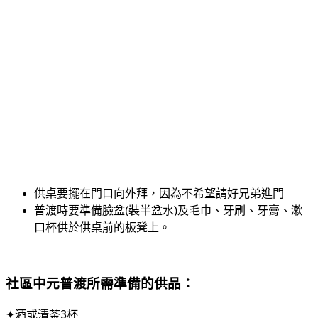
供桌要擺在門口向外拜，因為不希望請好兄弟進門
普渡時要準備臉盆(裝半盆水)及毛巾、牙刷、牙膏、漱
口杯供於供桌前的板凳上。
社區中元普渡
所需準備的供品：
✦酒或清茶3杯