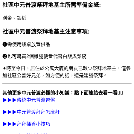
社區中元普渡祭拜地基主
所需準備金紙:
刈金、銀紙
社區中元普渡祭拜
地基主注意事項:
❶需使用矮桌放置供品
❷也可購買2個雞腿便當代替白飯與菜碗
✦時至今日，居住於公寓大廈的朋友已較少祭拜地基主，僅參
加社區公普好兄弟，如方便的話，還是建議祭拜。
其他更多中元普渡必懂的小知識：點下面連結去看一看
👇🏻
▶▶▶傳統中元普渡習俗
▶▶▶中元普渡拜拜怎麼拜
▶▶▶拜拜插香小技巧