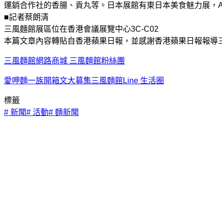
運銷合作社的香腸、貢丸等。日本展館有東日本美食魅力展，A
■記者蔡朗清
三風麵館展區位在香港會議展覽中心3C-C02
本篇文章內容轉貼自香港蘋果日報，並感謝香港蘋果日報報導
三風麵館網路商城
三風麵館粉絲團
愛呷麵一族開箱文大募集
三風麵館Line 生活圈
標籤
#
新聞
#
活動
#
麵新聞