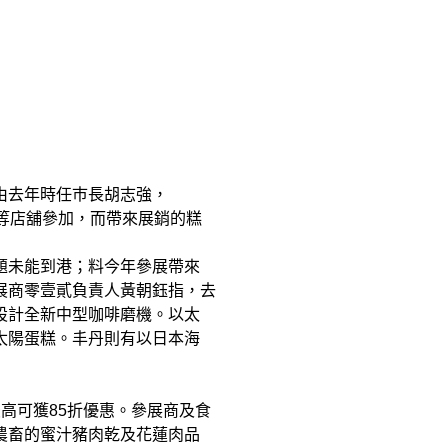
由去年時任巿長胡志強，
等店舖參加，而帶來展銷的糕
題未能到港；料今年參展帶來
。參展商零壹貳負責人黃朝鈺指，去
設計全新中型咖啡磨機。以太
太陽蛋糕。丰丹則有以日本海
高可獲85折優惠。參展商及食
農畜的蜜汁豬肉乾及花蓮肉品