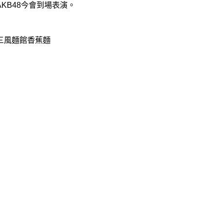
KB48今會到場表演。
三風麵館香蕉麵