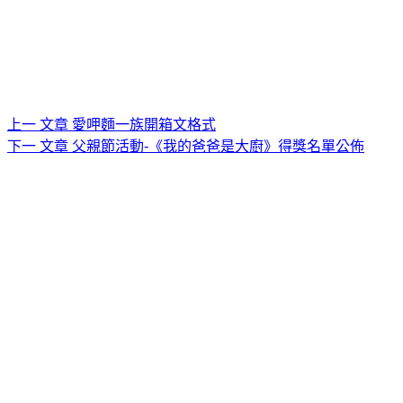
上一
文章
愛呷麵一族開箱文格式
下一
文章
父親節活動-《我的爸爸是大廚》得獎名單公佈