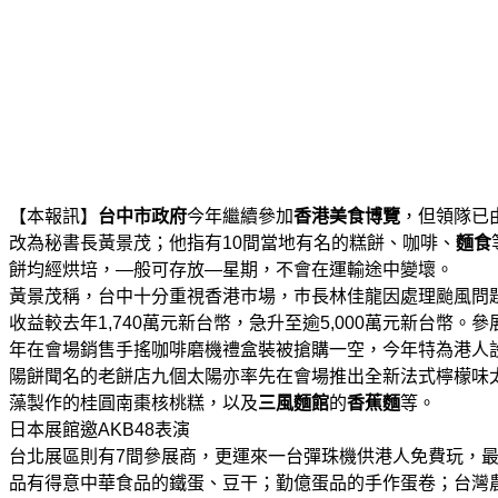
【本報訊】
台中市政府
今年繼續參加
香港美食博覽
，但領隊已
改為秘書長黃景茂；他指有10間當地有名的糕餅、咖啡、
麵食
餅均經烘培，—般可存放—星期，不會在運輸途中變壞。
黃景茂稱，台中十分重視香港巿場，巿長林佳龍因處理颱風問
收益較去年1,740萬元新台幣，急升至逾5,000萬元新台幣
年在會場銷售手搖咖啡磨機禮盒裝被搶購一空，今年特為港人
陽餅聞名的老餅店九個太陽亦率先在會場推出全新法式檸檬味
藻製作的桂圓南棗核桃糕，以及
三風麵館
的
香蕉麵
等。
日本展館邀AKB48表演
台北展區則有7間參展商，更運來一台彈珠機供港人免費玩，最
品有得意中華食品的鐵蛋、豆干；勤億蛋品的手作蛋卷；台灣