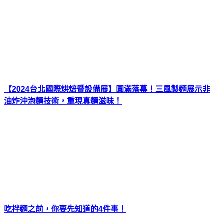
【2024台北國際烘焙暨設備展】圓滿落幕！三風製麵展示非
油炸沖泡麵技術，重現真麵滋味！
吃拌麵之前，你要先知道的4件事！