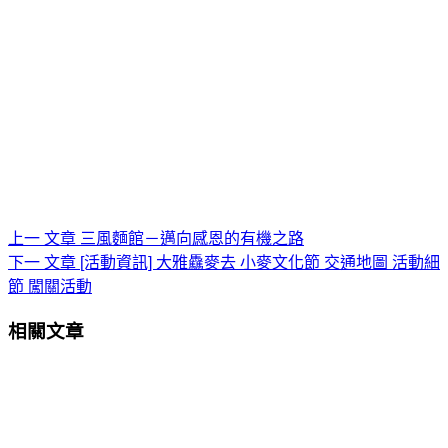
上一
文章
三風麵館－邁向感恩的有機之路
下一
文章
[活動資訊] 大雅驫麥去 小麥文化節 交通地圖 活動細
節 闖關活動
相關文章