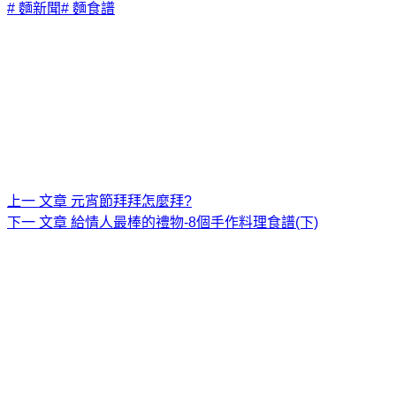
#
麵新聞
#
麵食譜
上一
文章
元宵節拜拜怎麼拜?
下一
文章
給情人最棒的禮物-8個手作料理食譜(下)