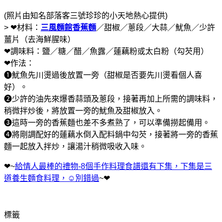
(照片由知名部落客三號珍珍的小天地熱心提供)
> ❤材料：
三風麵館香蕉麵
／甜椒／蔥段／大蒜／魷魚／少許
薑片（去海鮮腥味）
❤調味料：鹽／糖／醋／魚露／蓮藕粉或太白粉（勾芡用）
❤作法：
❶魷魚先川燙過後放置一旁（甜椒是否要先川燙看個人喜
好）。
❷少許的油先來爆香蒜頭及蔥段，接著再加上所需的調味料，
稍微拌炒後，將放置一旁的魷魚及甜椒放入。
❸這時一旁的香蕉麵也差不多煮熟了，可以準備撈起備用。
❹將剛調配好的蓮藕水倒入配料鍋中勾芡，接著將一旁的香蕉
麵一起放入拌炒，讓湯汁稍微吸收入味。
❤~
給情人最棒的禮物-8個手作料理食譜還有下集，下集是三
道養生麵食料理，☺別錯過
~❤
標籤