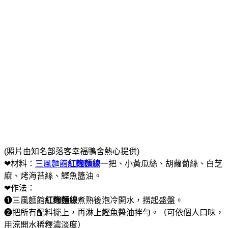
(照片由知名部落客幸福鴨舍熱心提供)
❤材料：
三風麵館
紅麴麵線
一把、小黃瓜絲、胡蘿蔔絲、白芝
麻、烤海苔絲、鰹魚醬油。
❤作法：
❶三風麵館
紅麴麵線
煮熟後泡冷開水，撈起盛盤。
❷把所有配料擺上，再淋上鰹魚醬油拌勻。（可依個人口味，
用涼開水稀釋濃淡度）