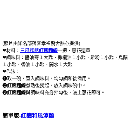
(照片由知名部落客幸福鴨舍熱心提供)
❤材料：
三風麵館
紅麴麵線
一把、蔥花適量
❤調味料：醬油膏１大匙、橄欖油１小匙、雞粉１小匙、烏醋
１小匙、香油１小匙、開水１大匙
❤作法：
❶取一碗，置入調味料，均勻調和後備用。
❷
紅麴麵線
煮熟後撈起，放入調味碗中。
❸
紅麴麵線
與調味料充分拌勻後，灑上蔥花即可。
簡單版-
紅麴和風涼麵