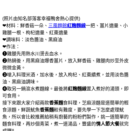
(照片由知名部落客幸福鴨舍熱心提供)
❤材料：鮮香菇一朵、
三風麵館
紅麴麵線
一把、薑片適量、小
雞腿一根、枸杞適量、紅棗適量
❤調味料：淡色醬油、黑麻油
❤作法：
❶雞腿先用熱水川燙去血水。
❷熱鍋後，用黑麻油爆香薑片，放入鮮香菇、雞腿肉炒至外皮
微微金黃。
❸嗆入料理米酒，加水後，放入枸杞、紅棗續煮，並用淡色醬
油、黑麻油調味。
❹取另一鍋滾水煮麵線。最後將
紅麴麵線
置入煮好的湯頭，即
可食用。
接下來跟大家介紹兩款
香蕉麵
食料理，芝麻涼麵是道簡單的輕
食涼麵，鮮蔬魷魚
香蕉麵
較有難度，要先學一下怎麼處理魷
魚，所以會比較推薦給稍有廚藝的粉粉們製作，挑一道簡單的
麵食料理，再炒個青菜，煮一道湯品，豐盛的
情人節大餐
就完
成囉!!