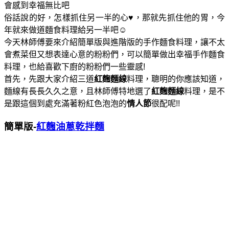
會感到幸福無比吧
俗話說的好，怎樣抓住另一半的心♥，那就先抓住他的胃，今
年就來做道麵食料理給另一半吧☺
今天林師傅要來介紹簡單版與進階版的手作麵食料理，讓不太
會煮菜但又想表達心意的粉粉們，可以簡單做出幸福手作麵食
料理，也給喜歡下廚的粉粉們一些靈感!
首先，先跟大家介紹三道
紅麴麵線
料理，聰明的你應該知道，
麵線有長長久久之意，且林師傅特地選了
紅麴麵線
料理，是不
是跟這個到處充滿著粉紅色泡泡的
情人節
很配呢!!
簡單版-
紅麴油蔥乾拌麵