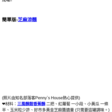
簡單版-
芝麻涼麵
(照片由知名部落客Penny`s House熱心提供)
❤材料：
三風麵館香蕉麵
二把、紅蘿蔔 一小段、小黃瓜 一條
半、玉米粒少許、好市多黃金芝麻醬適量 (只需要這罐調味。)