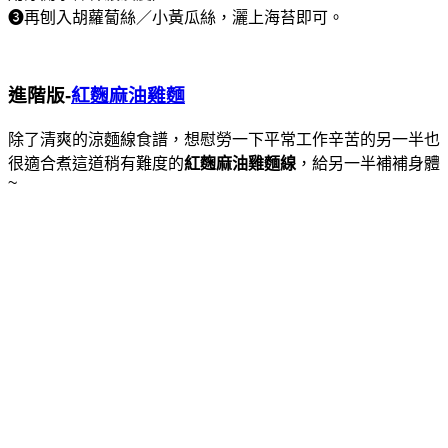
❸再刨入胡蘿蔔絲／小黃瓜絲，灑上海苔即可。
進階版-
紅麴麻油雞麵
除了清爽的涼麵線食譜，想慰勞一下平常工作辛苦的另一半也
很適合煮這道稍有難度的
紅麴麻油雞麵線
，給另一半補補身體
~