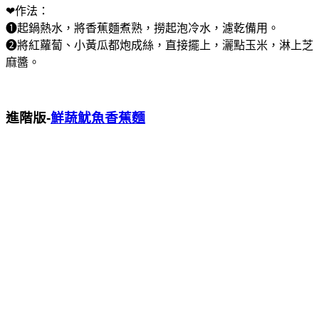
❤作法：
❶起鍋熱水，將香蕉麵煮熟，撈起泡冷水，濾乾備用。
❷將紅蘿蔔、小黃瓜都炮成絲，直接擺上，灑點玉米，淋上芝
麻醬。
進階版-
鮮蔬魷魚香蕉麵