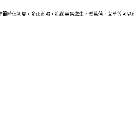
午節
時值初夏，多雨潮濕，病菌容易滋生，懸菖蒲、艾草等可以