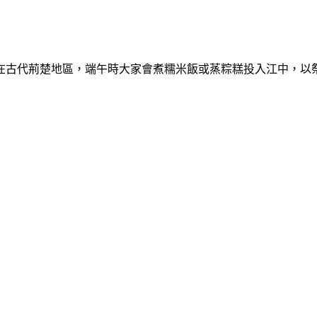
在古代荊楚地區，端午時大家會煮糯米飯或蒸粽糕投入江中，以