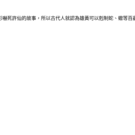
形嚇死許仙的故事，所以古代人就認為雄黃可以剋制蛇、蠍等百