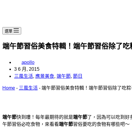
選單
端午節習俗美食特輯！端午節習俗除了吃
apollo
3 6 月, 2015
三風生活
,
應景美食
,
端午節
,
節日
Home
-
三風生活
-
端午節習俗美食特輯！端午節習俗除了吃粽
端午節
快到嘍！每年最期待的就是
端午節
了，因為可以吃到好
午節習俗必吃食物，來看看
端午節
習俗要吃的食物有哪些吧～