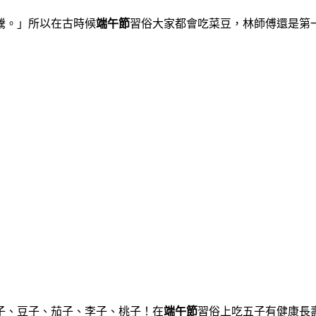
騰。」所以在古時候
端午節
習俗大家都會吃菜豆，林師傅還是第
子、豆子、茄子、李子、桃子！在
端午節
習俗上吃五子有健康長