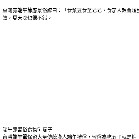
臺灣有
端午節
應景俗諺曰：「食菜豆食至老老，食茄人較會超
效，夏天吃也很不錯。
端午節習俗食物5. 茄子
台灣
端午節
保留大量傳統漢人端午禮俗，習俗為吃五子就是粽