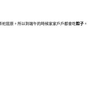
祭祀屈原。所以到端午的時候家家戶戶都會吃
粽子
。