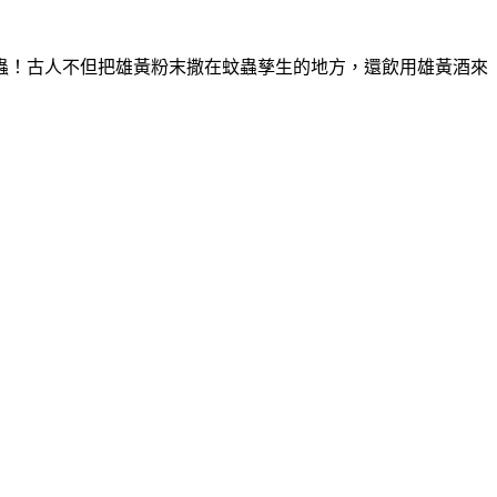
蟲！古人不但把雄黃粉末撒在蚊蟲孳生的地方，還飲用雄黃酒來