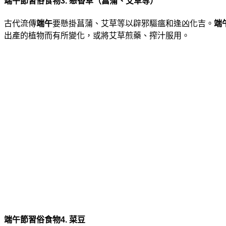
端午節習俗食物3. 懸香草（菖蒲、艾草等）
古代流傳
端午
要懸掛菖蒲、艾草等以辟邪驅瘟和逢凶化吉。
端
出產的植物而有所變化，或將艾草煎藥、搾汁服用。
端午節習俗食物4. 菜豆