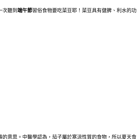
一次聽到
端午節
習俗食物要吃菜豆耶！菜豆具有健脾、利水的功
壽的意思。中醫學認為，茄子屬於寒涼性質的食物，所以夏天食