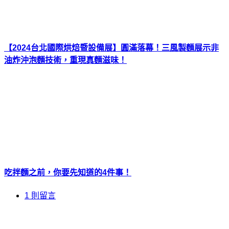
【2024台北國際烘焙暨設備展】圓滿落幕！三風製麵展示非
油炸沖泡麵技術，重現真麵滋味！
吃拌麵之前，你要先知道的4件事！
1 則留言