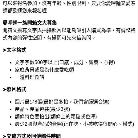
可以來報名參加，沒有年齡、性別限制，只要你愛呷麵又愛煮
麵都歡迎您來報名喔
愛呷麵一族開箱文大募集
開箱文撰寫文字與拍攝照片以能夠吸引人購買為準，有調整格
式內容的彈性空間，有疑問可先來信詢問。
➤文字格式
文字字數500字以上(口感、成分、營養、心得)
家庭背景或是為什麼愛吃麵
一道料理食譜
➤照片格式
圖片最少8張(最好是多拍，我們會篩選合適)
產品、產品包裝(最少3張)
麵條特色要拍出(麵條上的顆粒或色澤)
最少2張與產品的合照(正在吃、小孩吃得很開心、橫式)
➤
交稿方式及回傳稿件時間