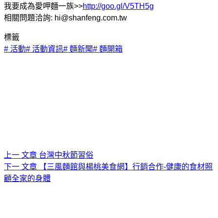
我要成為愛呷麵一族>>
http://goo.gl/V5TH5g
相關問題洽詢: hi@shanfeng.com.tw
標籤
#
活動
#
活動資訊
#
麵新聞
#
麵開箱
上一
文章
台灣中秋節習俗
下一
文章
【三風麵館與楊桃美食網】行銷合作-健康的食材照
顧全家的身體