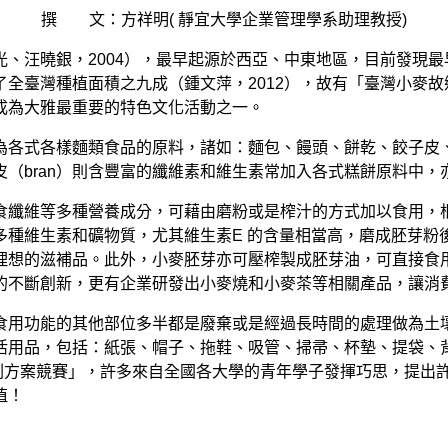
撰 文：方祥明( 靜宜大學企業管理學系助理教授)
、汪曉銀，2004），最早起源於西亞、中東地區，目前發現最
臺灣種植面積之九成（鍾文萍，2012），故有「臺灣小麥故鄉
成為大雅最重要的特色文化活動之一。
為各式各樣麵類食品的原料，諸如：麵包、饅頭、餅乾、餃子皮
（bran）則含豐富的纖維素和維生素常加入各式糕餅原料中，亦
食纖維等多種營養成分，可藉由磨粉或是榨汁的方式加以食用，
多種維生素和礦物質，尤其維生素E 的含量相當高，磨成胚芽粉
理想的滋補品。此外，小麥胚芽亦可壓榨製成胚芽油，可直接食
的不斷創新，更有企業研發出小麥燒和小麥茶等相關產品，讓消
食用功能的其他部位多半都是廢棄或是經過長時間的處理做為土
用品，包括：紙張、帽子、拖鞋、吸管、掃帚、杯墊、提袋、背包
行銷企劃方案競賽」，許多來自全國各大學的青年學子發揮巧思，提
值！