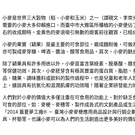
小麥是世界三大穀物（稻、小麥和玉米）之一（譚硯文、李崇光
需要的小麥大多仰賴進口，而臺中市大雅區所種植的小麥便佔了全
右的收成期時，金黃色的麥浪吸引無數的遊客前往觀賞，已經
小麥的果實（穎果）是最主要的可食部位，磨成麵粉後，可做
亦可製成麥芽糖、啤酒、醬油、醋等食用品。其次，小麥的麩皮
除了穎果具有許多用途以外，小麥苗富含葉綠素、胺基酸、膳
等保健功效。其次，小麥胚芽含有極其豐富的蛋白質、脂肪、
品、糖果、調味醬料或飲料的製作過程中，也是兒童和老年人
上，據說具有抗氧化和滋潤肌膚的功效哦！隨著企業研發能力
人們對於小麥的價值大多僅注重在可食用的功能上，對於缺乏
可食的部位，如：麥梗、麥穗等，製作成各式的文創產品或生活
「2014 蓋夏夢工廠® － 臺灣小麥麥梗應用商品設計與
具、杯墊等，也讓小麥可以為人們的生活創造出更多美好的價