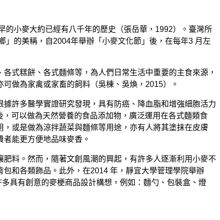
早的小麥大約已經有八千年的歷史（張岳華，1992）。臺灣所
」的美稱，自2004年舉辦「小麥文化節」後，在每年3 月左
、各式糕餅、各式麵條等，為人們日常生活中重要的主食來源，
可做為家禽或家畜的飼料（吳棟、吳煥，2015）。
根據許多醫學實證研究發現，具有防癌、降血脂和增強細胞活力
後，可以做為天然營養的食品添加物，廣泛運用在各式麵類食
用，或是做為涼拌蔬菜與麵條等用途，亦有人將其塗抹在皮膚
費者能更方便地品味麥香。
壤肥料。然而，隨著文創風潮的興起，有許多人逐漸利用小麥不
和各類飾品。此外，在2014 年，靜宜大學管理學院舉辦
出許多具有創意的麥梗商品設計構想，例如：麵勺、包裝盒、燈