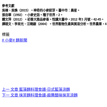
參考文獻
吳棟、吳煥（2015）。神奇的小麥胚芽。臺中市：晨星。
張岳華（1992）。小麥史話。種子世界，2。
鍾文萍（2012）。初春大雅品麥香。悅讀大臺中，2012 年3 月號，42-45。
譚硯文、李崇光、汪曉銀（2004）。世界穀物生產與貿易分析。世界農業，4
標籤
#
小麥
#
麵新聞
上一
文章
藍藻麵料理食譜-日式藍藻涼麵
下一
文章
抹茶麵料理食譜-麻醬醋味抹茶涼麵