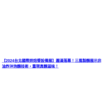
【2024台北國際烘焙暨設備展】圓滿落幕！三風製麵展示非
油炸沖泡麵技術，重現真麵滋味！