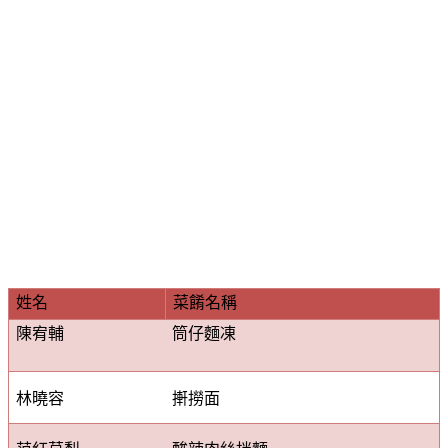
姓名
菜餚名稱
陳宥輔
筒仔麵凍
林曉容
搟撈面