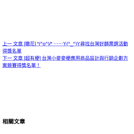
上一
文章
[撒花] *(^o^)/* ⋯⋯Y(^_^)Y尋找台灣好麵票選活動
得獎名單
下一
文章
[超有梗] 台灣小麥麥梗應用商品設計與行銷企劃方
案競賽得獎名單！
相關文章