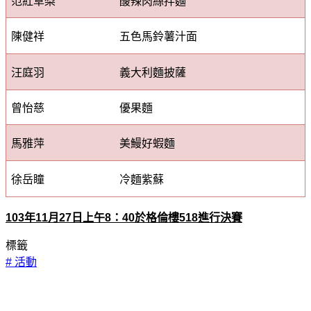
范紅草梨
酸辣肉絲拌麵
陳健祥
五色馬鈴薯汁面
汪庭羽
義大利麵披薩
曾怡慈
優果麵
馬雅萍
美鰻好蝦麵
徐岳瞳
冷麵紫蘇
103
年
11
月
27
日上午
8
：
40
於格倫樓
518
進行決賽
標籤
#
活動