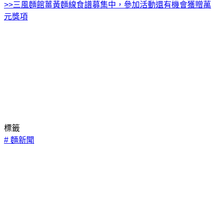
>>三風麵館薑黃麵線食譜募集中，參加活動還有機會獲贈萬
元獎項
標籤
#
麵新聞