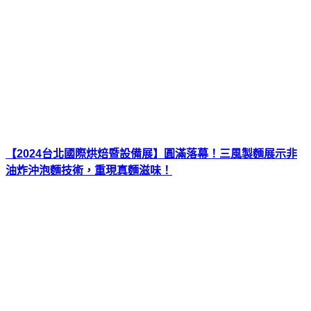
【2024台北國際烘焙暨設備展】圓滿落幕！三風製麵展示非
油炸沖泡麵技術，重現真麵滋味！