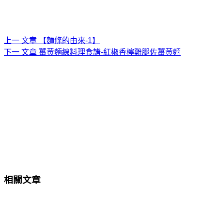
上一
文章
【麵條的由來-1】
下一
文章
薑黃麵線料理食譜-紅椒香檸雞腿佐薑黃麵
相關文章