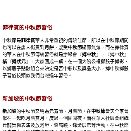
菲律賓的中秋節習俗
中秋節是
菲律賓
華人非常重視的傳統佳節，所以在中秋節期間
也可以在唐人街買到
月餅
，感受
中秋節
過節氣氛，而在菲律賓
的華人在中秋節傳統習俗就是辦聚會『
搏中秋
』，『搏中秋』
稱『
搏狀元
』，大家圍成一桌，在一個大碗公裡擲骰子搏彩，
以擲骰子點數組合來決定是否中彩以及獎品大小，搏中秋擲骰
子習俗較類似我們台灣過年習俗。
新加坡的中秋節習俗
新加坡
的中秋節又稱為元宵節、月餅節，在
中秋節
當天全家會
聚在一起吃月餅賞月，度過一個團圓夜。而在華人社區會組織
舞龍舞獅表演及放河燈、踩高蹺、綵燈展示等活動，在中秋節