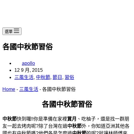
選單
各國中秋節習俗
apollo
12 9 月, 2015
三風生活
,
中秋節
,
節日
,
習俗
Home
-
三風生活
-
各國中秋節習俗
各國中秋節習俗
中秋節
快到囉!!你是準備在家裡
賞月
、吃柚子，還是找一群朋
友一起去烤肉呢?除了台灣在過
中秋節
外，你知道亞洲其他各
國也有中秋節嗎?他們各是怎麼過
中秋節
的呢?就讓林師傅來