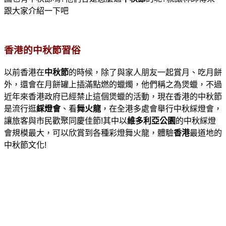
跟大家介紹一下吧
香港的中秋節習俗
以前香港在
中秋節
的時候，除了與家人朋友一起賞月、吃月餅
外，還會在月餅罐上插滿點燃的蠟燭，他們稱之為煲蠟，不過
近年來香港政府已經禁止這個煲蠟的活動，現在香港的中秋節
是流行逛
綵燈會
、看
舞火龍
，在全港多處會舉行中秋綵燈會，
讓旅客與市民歡聚同慶佳節!其中以
維多利亞公園
的中秋綵燈
會規模最大，可以欣賞到各種彩燈舞火龍，體驗
香港
最道地的
中秋節文化!