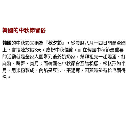
韓國的中秋節習俗
韓國
的中秋節又稱為『
秋夕節
』，從農曆八月十四日開始全國
上下會接連放假3天，慶祝中秋佳節，而在韓國中秋節最重要
的活動就是全家人團聚到爺爺奶奶家，祭拜祖先一起喝酒、打
麻將、跳舞、賞月；而韓國在中秋節會互贈
松糕
，松糕形如半
月，用米粉製成，內餡是豆沙、棗泥等，因蒸時墊有松毛而得
名。