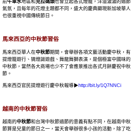
前
牛車水
地區和
克拉碼頭
也會立起各式燈籠，洋溢濃濃的過節
氣氛，且每年的花燈主題都不同，盛大的慶典顯現新加坡華人
也很重視中國傳統節日。
馬來西亞的中秋節習俗
馬來西亞華人在
中秋節
期間，會舉辦各項文藝活動慶中秋，有
提燈籠遊行、猜燈謎遊戲、舞龍舞獅表演，是個極富中國味的
中秋節，當然各大商場也少不了會應景推出各式月餅慶祝中秋
節。
馬來西亞官民提燈遊行慶中秋報導▶
http://bit.ly/1Q7NNCi
越南的中秋節習俗
越南的
中秋節
和台灣中秋節過節的意義有點不同，在越南中秋
節算是兒童的節日之一，當天會舉辦很多小孩的活動，除了吃