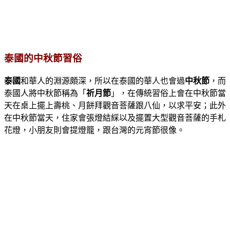
泰國的中秋節習俗
泰國
和華人的淵源頗深，所以在泰國的華人也會過
中秋節
，而
泰國人將中秋節稱為「
祈月節
」，在傳統習俗上會在中秋節當
天在桌上擺上壽桃、月餅拜觀音菩薩跟八仙，以求平安；此外
在中秋節當天，住家會張燈結綵以及擺置大型觀音菩薩的手札
花燈，小朋友則會提燈籠，跟台灣的元宵節很像。