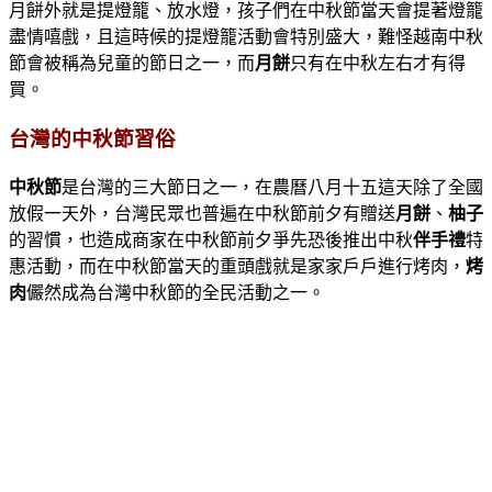
月餅外就是提燈籠、放水燈，孩子們在中秋節當天會提著燈籠
盡情嘻戲，且這時候的提燈籠活動會特別盛大，難怪越南中秋
節會被稱為兒童的節日之一，而
月餅
只有在中秋左右才有得
買。
台灣的中秋節習俗
中秋節
是台灣的三大節日之一，在農曆八月十五這天除了全國
放假一天外，台灣民眾也普遍在中秋節前夕有贈送
月餅
、
柚子
的習慣，也造成商家在中秋節前夕爭先恐後推出中秋
伴手禮
特
惠活動，而在中秋節當天的重頭戲就是家家戶戶進行烤肉，
烤
肉
儼然成為台灣中秋節的全民活動之一。