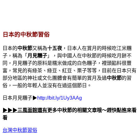
日本的中秋節習俗
日本的
中秋節
又稱為
十五夜
，日本人在賞月的時候吃江米糰
子，稱為「
月見糰子
」，與中國人在中秋節的時候吃月餅不
同，月見糰子的原料是糯米做成的白色糰子，裡頭餡料很豐
富，常見的有綠茶、綠豆、紅豆、栗子等等，目前在日本只有
部分地區的神社或文化團體會有簡單的賞月及過
中秋節
的習
俗，一般的年輕人並沒有在過這個節日。
日本月見糰子▶
http://bit.ly/1Uy3AAg
▶
▶
▶三風面館還有
更多中秋節的相關文章哦～趕快點進來看
看
台灣中秋節習俗