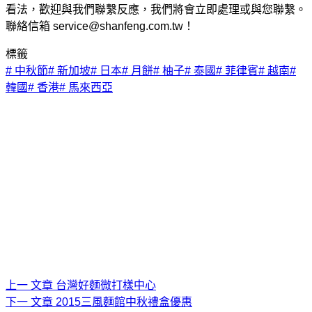
看法，歡迎與我們聯繫反應，我們將會立即處理或與您聯繫。
聯絡信箱 service@shanfeng.com.tw！
標籤
#
中秋節
#
新加坡
#
日本
#
月餅
#
柚子
#
泰國
#
菲律賓
#
越南
#
韓國
#
香港
#
馬來西亞
上一
文章
台灣好麵微打樣中心
下一
文章
2015三風麵館中秋禮盒優惠