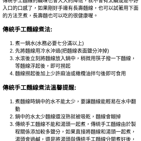
傳統手工麵線的鹹味也會大大的降低，就不會有太鹹或是不好
入口的口感了，如果剛好手邊有長壽麵線，也可以試著用下面
的方法烹煮，長壽麵也可以吃的很健康喔。
傳統手工麵線煮法:
煮一鍋水(水務必要七分滿以上)
先將麵線用冷水沖過(把麵線表面鹽分沖掉)
水滾後立刻將麵線放入鍋中，稍微用筷子撥一下麵線，
等麵線浮起後，即可撈起
麵線撈起後加上少許麻油或橄欖油拌勻後即可食用
傳統手工麵線煮法溫馨提醒:
煮麵線時鍋中的水不能太少，要讓麵線能輕易在水中翻
動
鍋中的水太少麵線還沒熟就被吸乾，麵線會糊掉
傳統手工麵線不能和湯頭一起煮，傳統手工麵線由於製
程關係添加較多鹽分，如果直接將麵線和湯頭一起煮，
湯頭會過鹹，還是將湯頭與傳統手工麵線分開煮好後，