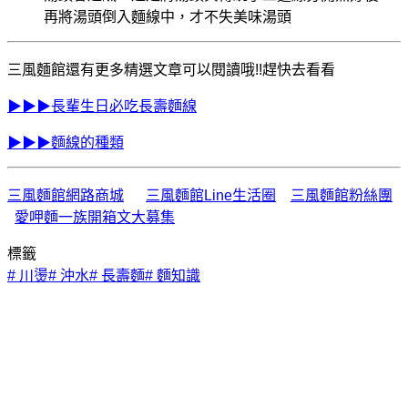
再將湯頭倒入麵線中，才不失美味湯頭
三風麵館還有更多精選文章可以閱讀哦!!趕快去看看
▶▶▶
長輩生日必吃長壽麵線
▶▶▶麵線的種類
三風麵館網路商城
三風麵館Line生活圈
三風麵館粉絲團
愛呷麵一族開箱文大募集
標籤
#
川燙
#
沖水
#
長壽麵
#
麵知識