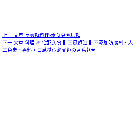
上一
文章
長壽麵料理-素食豆包炒麵
下一
文章
料理 ☞ 宅配美食 ▍三風麵館 ▍不添加防腐劑、人
工色素、香料，口感酷似蕎麥麵の香蕉麵❤