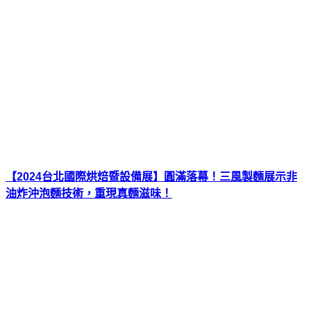
【2024台北國際烘焙暨設備展】圓滿落幕！三風製麵展示非
油炸沖泡麵技術，重現真麵滋味！