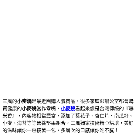
三風的
小麥燒
是最近團購人氣商品，很多家庭跟辦公室都會購
買健康的
小麥燒
當作零嘴，
小麥燒
看起來像是台灣傳統的『爆
米香』，內容物相當豐富，添加了葵花子、杏仁片、南瓜籽、
小麥、海苔等等營養堅果組合，三風獨家技術精心烘培，美好
的滋味讓你一包接著一包，多層次的口感讓你吃不膩！