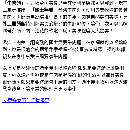
「牛肉麵」
，這項全民美食甚至在便利商店都可以買到，現在
三風更推出了
「國士無雙」
台灣牛肉麵，使用專業牧場的優質
牛肉，再健康自然環境生長下的牛隻，肉質自然鮮甜美味，另
外
三風麵館
特別挑選最適燉煮的牛腩部位，讓你一次可以品嚐
到帶有筋、肉、油花的軟嫩口感，美味程度大大提昇！
湯鮮、肉美、麵夠勁的
國士無雙牛肉麵
，在家裡就可以輕鬆吃
到，也是很適合的
過年伴手禮
喔~包裝喜氣又精緻，還可以讓
親友在家中享受三風獨家
牛肉麵
!
以上就是林師傅的過年伴手禮推薦唷!如果是要送給上班族朋
友，可以送香蕉麵或是牛肉麵喔!讓忙碌的生活可以兼具美食
跟健康，如果是要送給會下廚的朋友，過年伴手禮可以送大雅
鼎食禮盒，讓平常的料理有更多變化~
>>更多春節伴手禮優惠