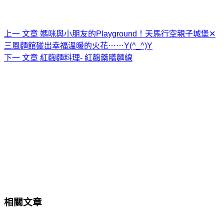
上一
文章
媽咪與小朋友的Playground！天馬行空親子城堡✕
三風麵館碰出幸福溫暖的火花⋯⋯Y(^_^)Y
下一
文章
紅麴麵料理- 紅麴藥膳麵線
相關文章