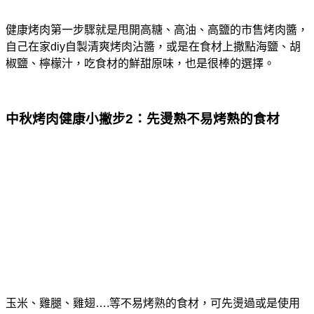
健康烤肉第一步驟就是甩開高糖、高油、高鹽的市售烤肉醬，
自己在家diy自製清爽烤肉沾醬，或是在食材上撒點海鹽、胡
椒鹽、檸檬汁，吃食材的鮮甜原味，也是很棒的選擇。
中秋烤肉健康小撇步2：先燙熟不易烤熟的食材
玉米、雞腿、雞翅….等不易烤熟的食材，可先燙過或是使用