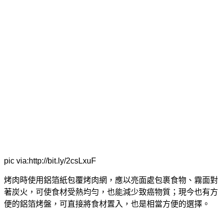
pic via:http://bit.ly/2csLxuF
烤肉時使用鋁箔紙包覆烤肉網，應以亮面處包裹食物、霧面對
著炭火，可使食材受熱均勻，也能減少致癌物質；現今也有方
便的鋁箔烤盤，可直接將食材置入，也是相當方便的選擇。