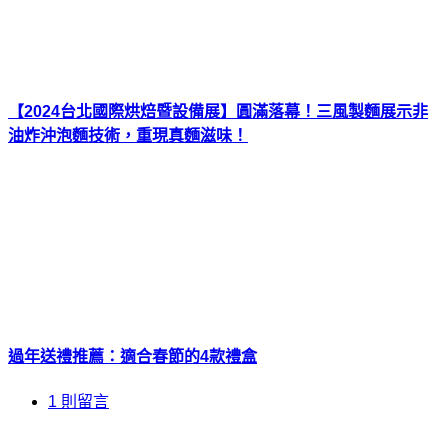
【2024台北國際烘焙暨設備展】圓滿落幕！三風製麵展示非
油炸沖泡麵技術，重現真麵滋味！
過年送禮推薦：適合春節的4款禮盒
1 則留言