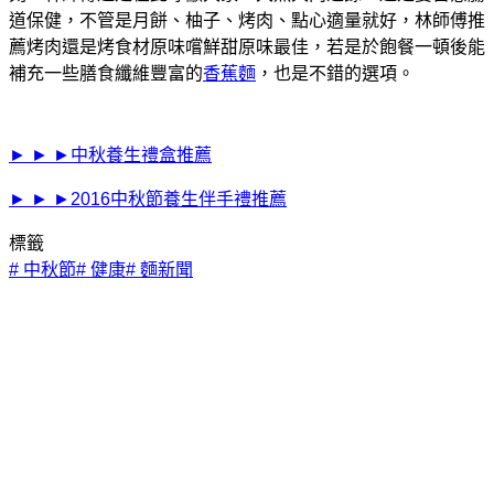
道保健，不管是月餅、柚子、烤肉、點心適量就好，林師傅推
薦烤肉還是烤食材原味嚐鮮甜原味最佳，若是於飽餐一頓後能
補充一些膳食纖維豐富的
香蕉麵
，也是不錯的選項。
► ► ►中秋養生禮盒推薦
► ► ►2016中秋節養生伴手禮推薦
標籤
#
中秋節
#
健康
#
麵新聞