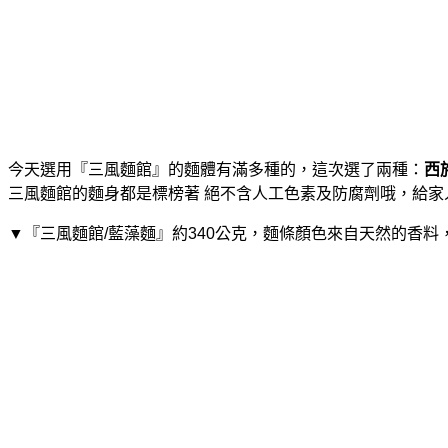
今天選用『三風麵館』的麵體有滿多種的，這次選了兩種：
西
三風麵館的麵身都是標榜著 絕不含人工色素及防腐劑哦，給家人
▼『三風麵館/藍藻麵』約340公克，麵條顏色來自天然的香