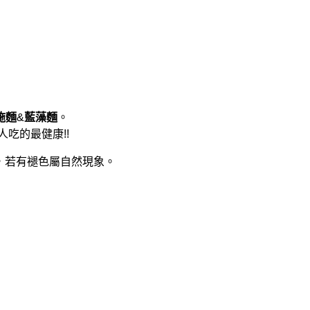
施麵
&
藍藻麵
。
吃的最健康!!
料，若有褪色屬自然現象。