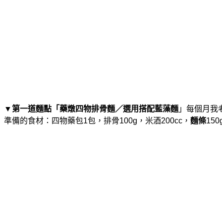
▼
第一道麵點「藥燉四物排骨麵／選用搭配
藍藻麵
」每個月我老
準備的食材：四物藥包1包，排骨100g，米酒200cc，
麵條
150