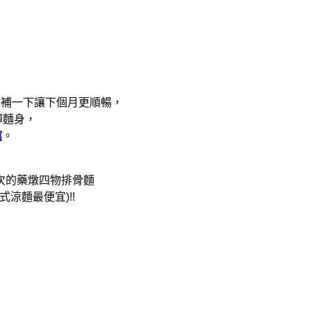
完補一下讓下個月更順暢，
彈麵身，
館
。
次的藥燉四物排骨麵
涼麵最便宜)!!