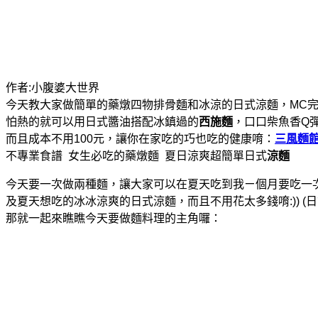
作者:小腹婆大世界
今天教大家做簡單的藥燉四物排骨麵和冰涼的日式涼麵，MC
怕熱的就可以用日式醬油搭配冰鎮過的
西施麵
，口口柴魚香Q
而且成本不用100元，讓你在家吃的巧也吃的健康唷：
三風麵
不專業食譜 女生必吃的藥燉麵 夏日涼爽超簡單日式
涼麵
今天要一次做兩種麵，讓大家可以在夏天吃到我ㄧ個月要吃一
及夏天想吃的冰冰涼爽的日式涼麵，而且不用花太多錢唷:)) (日式
那就一起來瞧瞧今天要做麵料理的主角囉：