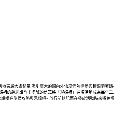
地表最大遷移量 吸引廣大的國內外信眾們熱情參與皆跟隨著媽
媽祖的慈悲讓許多虔誠的信眾將「迎媽祖」這項活動成為每年三
您說繞進準備攻略與忌諱吧~ 於行前惦記而在參於活動時來避免