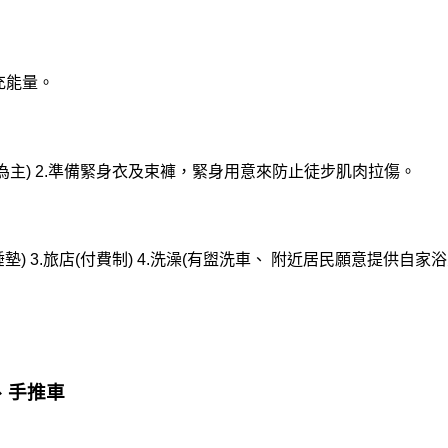
充能量
。
為主)
2.準備
緊身
衣及束褲，緊身用意來防止徒步肌肉拉傷。
墊)
3.旅店(付費制)
4.洗澡(有盥洗車、
附近居民願意提供自家浴
、手推車