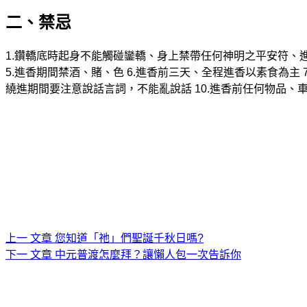
二、禁忌
1.
鑽轎底時起身不能觸碰鑾轎、身上禁帶任何神明之平安符、
5.進香期間禁酒、賭、色
6.進香前三天、全程進香以素食為主
繞進期間要注意說話言詞，不能亂說話
10.進香前任何物品、
上一
文章
您知道「祂」們聖誕千秋日嗎?
下一
文章
中元普渡怎麼拜？讓懶人包一次告訴你