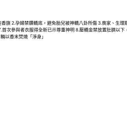
進香旗
2.孕婦禁鑽轎底，避免胎兒被神轎八卦所傷
3.喪家、生
7.首次參與者衣服得全新已示尊重神明
8.
壓轎金禁放置肚臍以下
車輛以香末焚燒「淨身」