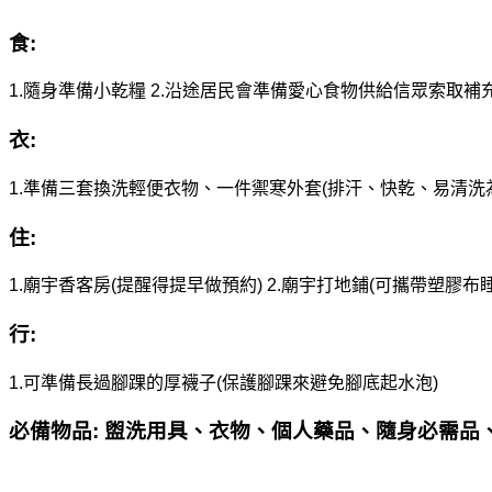
食:
1.隨身準備小乾糧
2.沿途居民會準備愛心食物供給信眾索取補
衣:
1.準備三套換洗輕便衣物、
一件禦寒外套(
排汗、快乾、易清洗
住:
1.廟宇香客房(提醒得提早做預約)
2.廟宇打地鋪(可攜帶塑膠布睡
行:
1.可準備長過腳踝的厚襪子(保護腳踝來避免腳底起水泡)
必備物品: 盥洗用具、衣物、個人藥品、隨身必需品