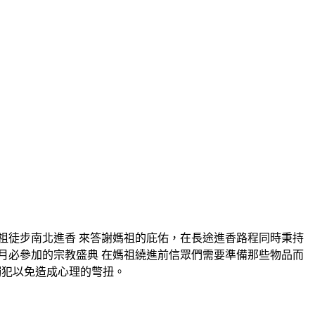
祖徒步南北進香 來答謝媽祖的庇佑，在長途進香路程同時秉持
月必參加的宗教盛典 在媽祖繞進前信眾們需要準備那些物品而
觸犯以免造成心理的彆扭。