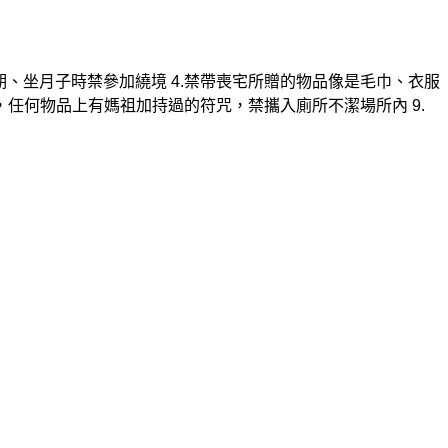
理期、坐月子時禁參加繞境
4.禁帶喪宅所贈的物品像是毛巾、衣服
，任何物品上有媽祖加持過的符咒，禁攜入廁所不潔
場所內
9.