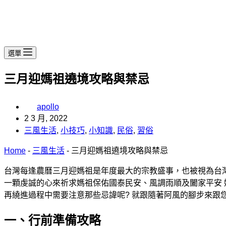
選單
三月迎媽祖遶境攻略與禁忌
apollo
2 3 月, 2022
三風生活
,
小技巧
,
小知識
,
民俗
,
習俗
Home
-
三風生活
-
三月迎媽祖遶境攻略與禁忌
台灣每逢農曆三月迎媽祖是年度最大的宗教盛事，也被視為台灣
一顆虔誠的心來祈求媽祖保佑國泰民安、風調雨順及闔家平安 
再繞進過程中需要注意那些忌諱呢? 就跟隨著阿風的腳步來跟
一、行前準備攻略