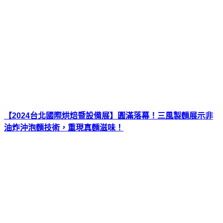
【2024台北國際烘焙暨設備展】圓滿落幕！三風製麵展示非
油炸沖泡麵技術，重現真麵滋味！