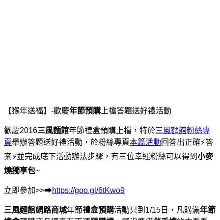
【猴年送福】-歡慶
年節預購
上檔答題送好禮活動
歡慶2016
三風麵館
年節禮盒預購上檔，特於
三風麵館粉絲專
頁
舉辦答題送好禮活動，於粉絲專頁
本篇活動
回答出正確⚡答
案⚡並完成底下活動辦法步驟，有三位幸運粉絲可以得到
小麥
燒獨享包
~
立即參加>>➡
https://goo.gl/6tKwo9
三風麵館網路商城
年節
禮盒預購
活動只到1/15日，凡購滿
年節