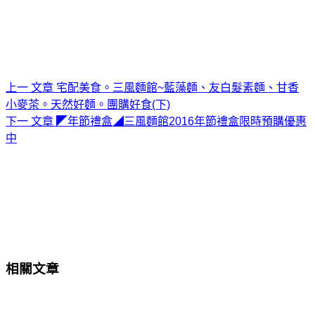
上一
文章
宅配美食。三風麵館~藍藻麵、友白髮素麵、甘香
小麥茶。天然好麵。團購好食(下)
下一
文章
◤年節禮盒◢三風麵館2016年節禮盒限時預購優惠
中
相關文章