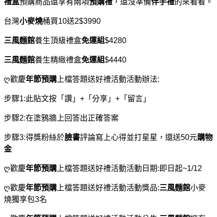
禮盒
預購商品還享有兩項
預購禮
，還沒準備
伴手禮
的來看看。
台灣
小麥燒
桶買10送2$3990
三風麵館
養生頂級禮盒
免運組
$4280
三風麵館
養生精緻禮盒
免運組
$4440
ღ歡慶
年節預購
上檔答題送好禮活動活動辦法:
步驟1:此貼文按「讚」+「分享」+「留言」
步驟2:在塗鴉牆上回答出正確答案
步驟3:得獎粉絲於
臉書
評論寫上心得並打星星，還送50元
購物
金
ღ歡慶
年節預購
上檔答題送好禮活動活動日期:即日起~1/12
ღ歡慶
年節預購
上檔答題送好禮活動活動獎品:
三風麵館
小麥
燒獨享包3名