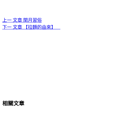
上一
文章
閏月習俗
下一
文章
【拉麵的由來】
相關文章