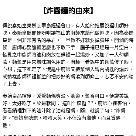
【炸醬麵的由來】
傳說秦始皇東巡芝罘島經過魯山，有人給他推薦說福山麵好
吃，秦始皇聽罷便吩咐讓福山的廚師來給他做麵吃。因為秦始
皇是一個非常有名的暴君，一旦做不好就要掉腦袋。開滷的時
候，廚師心驚膽顫怎麼也不敢下手，腦子裡已經是一片空白，
慌亂之中廚師將油和肉放在鍋裡一起煸炒，又加了一大勺麵
醬，麵醬是用來增味調色用的，廚師一看鍋中的麵醬傻了眼，
心想；這下死定了。慌亂中廚師又把菜倒入鍋內胡亂的煸炒，
就這樣廚師稀裡糊塗的把炒好的醬澆到麵條上，忐忑不安的端
了上去。
秦始皇品嚐後，感覺麵條爽滑、勁道，醬香可口。便讚美說
好，太好吃了。於是就問：”這叫什麼麵？”，廚師心裡害怕，
看看鍋裡剩下的滷汁除了油就是醬，隨口就說了句：”炸醬
麵。”秦始皇聽罷，哈哈大笑，不但沒有殺他，而且賞賜了
他。