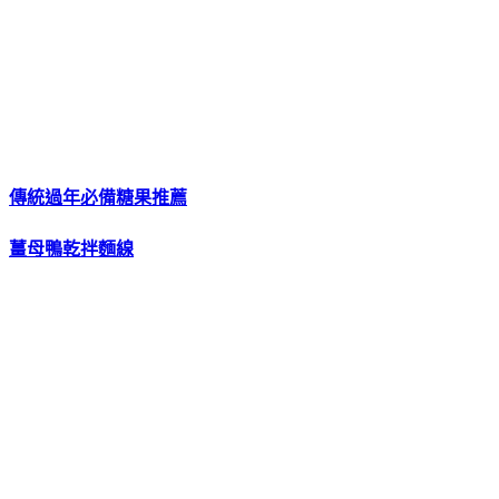
傳統過年必備糖果推薦
薑母鴨乾拌麵線