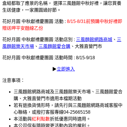
盒組都取了應景的名稱， 選擇三風麵館中秋好禮，讓您買養
生送健康，一家團圓過好節。
花好月圓 中秋獻禮慶團圓 活動 :
8/15-8/31前預購中秋好禮即
贈送呷平安麵線乙份
花好月圓 中秋獻禮慶團圓 活動店別 :
三風麵館網路商城
、
三
風麵館樂天市場
、
三風麵館愛合購
、大雅直營門市
花好月圓 中秋獻禮慶團圓 活動時間 : 8/15-9/18
▶
立即進入
注意事項：
三風麵館網路商城及三風麵館樂天市場、三風麵館愛合
購、大雅直營門市適用本檔期活動
若有退換貨情形時，請先行與三風麵館網路商城客服中
心聯絡，或撥打客服專線04-25665158
本活動與
紅利點數
折抵優惠同時適用。
本公司保有隨時變更活動內容的權利。