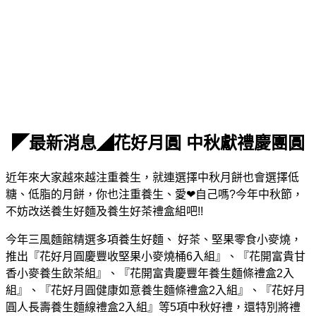
◤最新消息◢花好月圓 中秋獻禮慶團圓
近年來大家越來越注重養生，就連選擇中秋月餅也會選擇低
糖、低脂的月餅，你也注重養生、愛❤自己嗎?今年中秋節，
不妨改送養生好麵及養生好茶禮盒組吧!!
今年三風麵館精選多項養生好麵、 好茶、堅果零食小麥燒，
推出『
花好月圓慶豐收堅果小麥燒桶6入組』、『花開富貴甘
香小麥養生飲茶組』、『花開富貴慶豐年養生麵條禮盒2入
組』、『花好月圓健康如意養生麵條禮盒2入組』、『花好月
圓人長壽養生麵線禮盒2入組』
等5項中秋好禮，還特別將禮