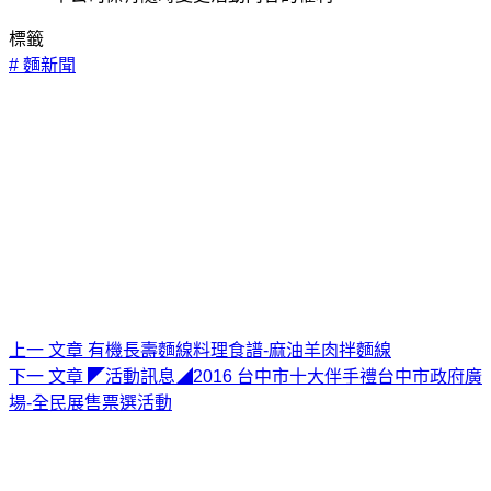
標籤
#
麵新聞
上一
文章
有機長壽麵線料理食譜-麻油羊肉拌麵線
下一
文章
◤活動訊息◢2016 台中市十大伴手禮台中市政府廣
場-全民展售票選活動