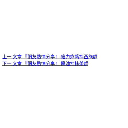
上一
文章
『網友熱情分享』-維力炸醬拌西施麵
下一
文章
『網友熱情分享』-醬油拌抹茶麵