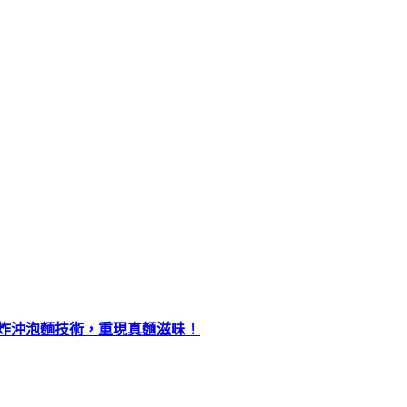
油炸沖泡麵技術，重現真麵滋味！