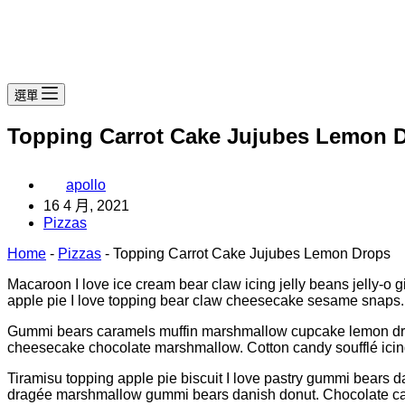
選單
Topping Carrot Cake Jujubes Lemon 
apollo
16 4 月, 2021
Pizzas
Home
-
Pizzas
-
Topping Carrot Cake Jujubes Lemon Drops
Macaroon I love ice cream bear claw icing jelly beans jelly-o 
apple pie I love topping bear claw cheesecake sesame snaps.
Gummi bears caramels muffin marshmallow cupcake lemon drops
cheesecake chocolate marshmallow. Cotton candy soufflé icing
Tiramisu topping apple pie biscuit I love pastry gummi bears d
dragée marshmallow gummi bears danish donut. Chocolate cake t