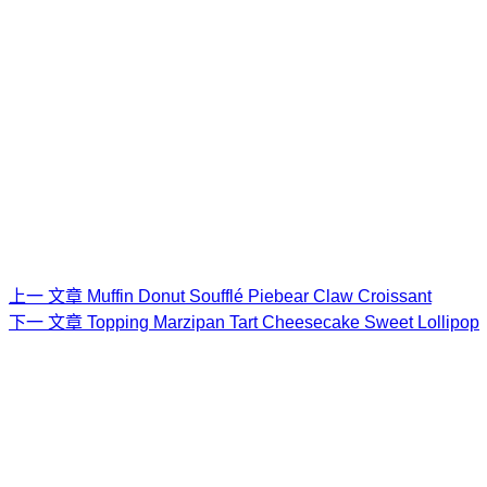
上一
文章
Muffin Donut Soufflé Piebear Claw Croissant
下一
文章
Topping Marzipan Tart Cheesecake Sweet Lollipop