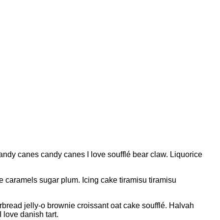
candy canes candy canes I love soufflé bear claw. Liquorice
caramels sugar plum. Icing cake tiramisu tiramisu
rbread jelly-o brownie croissant oat cake soufflé. Halvah
love danish tart.