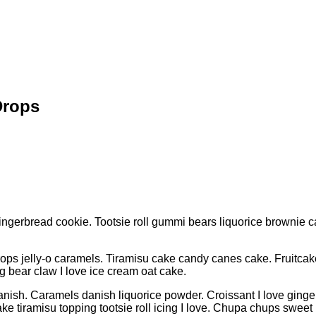
Drops
gingerbread cookie. Tootsie roll gummi bears liquorice brownie 
 jelly-o caramels. Tiramisu cake candy canes cake. Fruitcake 
 bear claw I love ice cream oat cake.
anish. Caramels danish liquorice powder. Croissant I love ginge
iramisu topping tootsie roll icing I love. Chupa chups sweet I 