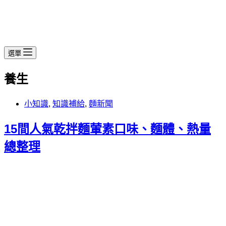
選單
養生
小知識
,
知識補給
,
麵新聞
15間人氣乾拌麵葷素口味、麵體、熱量
總整理