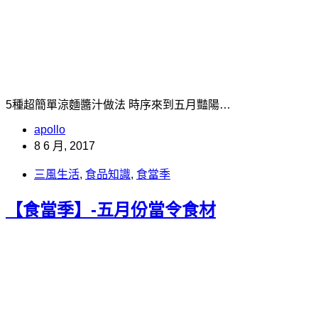
5種超簡單涼麵醬汁做法 時序來到五月豔陽…
apollo
8 6 月, 2017
三風生活
,
食品知識
,
食當季
【食當季】-五月份當令食材