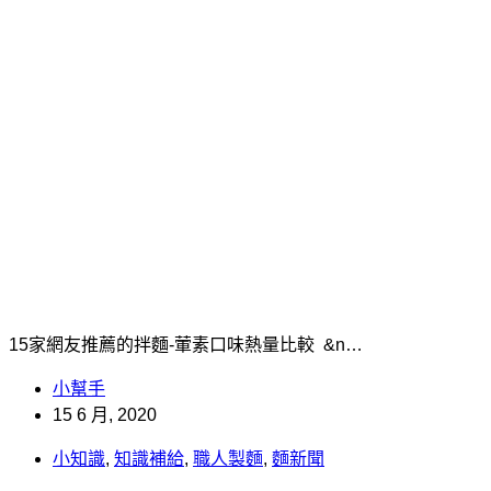
15家網友推薦的拌麵-葷素口味熱量比較 &n…
小幫手
15 6 月, 2020
小知識
,
知識補給
,
職人製麵
,
麵新聞