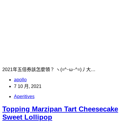
2021年五倍券該怎麼領？ ヽ(=^･ω･^=)丿大…
apollo
7 10 月, 2021
Aperitives
Topping Marzipan Tart Cheesecake
Sweet Lollipop