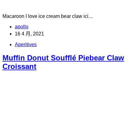
Macaroon I love ice cream bear claw ici…
apollo
16 4 月, 2021
Aperitives
Muffin Donut Soufflé Piebear Claw
Croissant