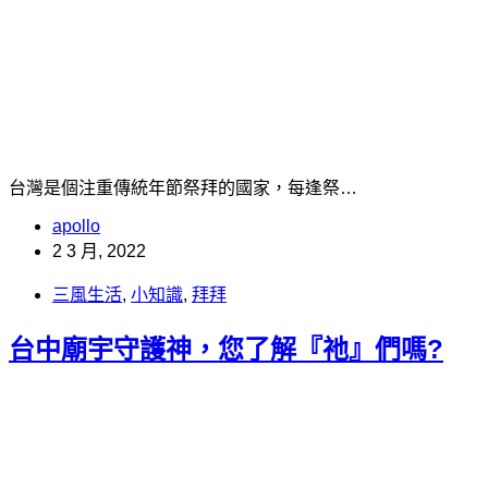
台灣是個注重傳統年節祭拜的國家，每逢祭…
apollo
2 3 月, 2022
三風生活
,
小知識
,
拜拜
台中廟宇守護神，您了解『祂』們嗎?