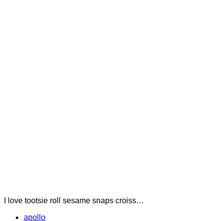
I love tootsie roll sesame snaps croiss…
apollo