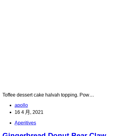
Toffee dessert cake halvah topping. Pow…
apollo
16 4 月, 2021
Aperitives
Gingerbread Donut Bear Claw