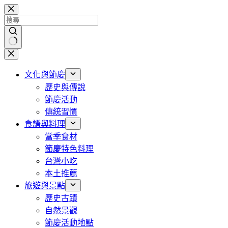
跳
至
主
要
找
內
不
容
文化與節慶
到
歷史與傳說
符
節慶活動
合
傳統習慣
條
食譜與料理
件
當季食材
的
節慶特色料理
結
台灣小吃
果
本土推薦
旅遊與景點
歷史古蹟
自然景觀
節慶活動地點