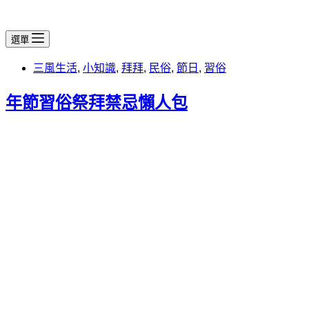
選單
三風生活
,
小知識
,
拜拜
,
民俗
,
節日
,
習俗
年節習俗祭拜禁忌懶人包