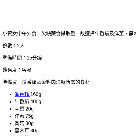
小資女中午外食，欠缺蔬食攝取量，故選擇牛番茄及洋蔥、黑
份數：2人
準備時間：15分鐘
難易度：容易
準備這一道番茄蔬菜雞肉湯麵所需的食材
香蕉麵
160g
牛番茄 400g
蒜頭 20g
洋蔥 75g
香菇 30g
黑木耳 30g