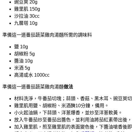
豌豆莢 20g
雞里肌 150g
沙拉油 30cc
九層塔 10g
準備這一道番茄蔬菜雞肉湯麵所需的調味料
鹽 10g
胡椒粉 5g
醬油 10g
米酒 5g
高湯或水 1000cc
準備這一道番茄蔬菜雞肉湯麵
做法
材料洗淨，牛番茄切塊；蒜頭、香菇、黑木耳、豌豆莢切
雞里肌用鹽、胡椒粉、米酒醃10分鐘，備用。
小火起油鍋，下蒜頭、洋蔥爆香，並炒至洋蔥軟黃。
放入牛番茄炒至番茄出醬色，並利用油將茄紅素帶出後，
加入雞里肌，煎至雞里肌的表面變色後，下醬油嗆香後即