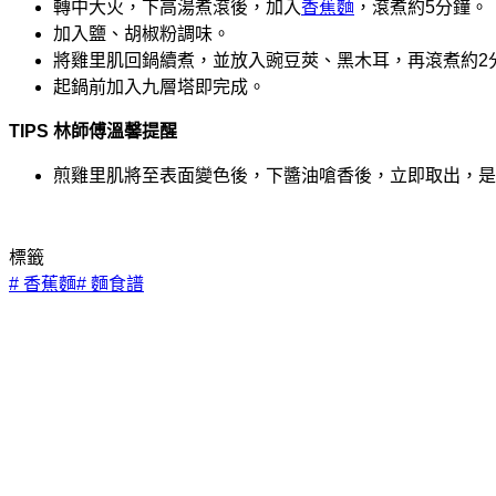
轉中大火，下高湯煮滾後，加入
香蕉麵
，滾煮約5分鐘。
加入鹽、胡椒粉調味。
將雞里肌回鍋續煮，並放入豌豆莢、黑木耳，再滾煮約2
起鍋前加入九層塔即完成。
TIPS 林師傅溫馨提醒
煎雞里肌將至表面變色後，下醬油嗆香後，立即取出，是
標籤
#
香蕉麵
#
麵食譜