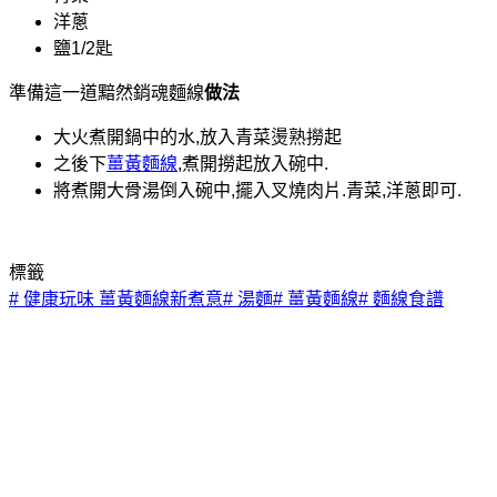
洋蔥
鹽1/2匙
準備這一道黯然銷魂麵線
做法
大火煮開鍋中的水,放入青菜燙熟撈起
之後下
薑黃麵線
,煮開撈起放入碗中.
將煮開大骨湯倒入碗中,擺入叉燒肉片.青菜,洋蔥即可.
標籤
#
健康玩味 薑黃麵線新煮意
#
湯麵
#
薑黃麵線
#
麵線食譜