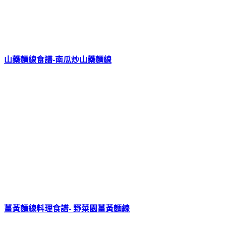
山藥麵線食譜-南瓜炒山藥麵線
薑黃麵線料理食譜- 野菜園薑黃麵線