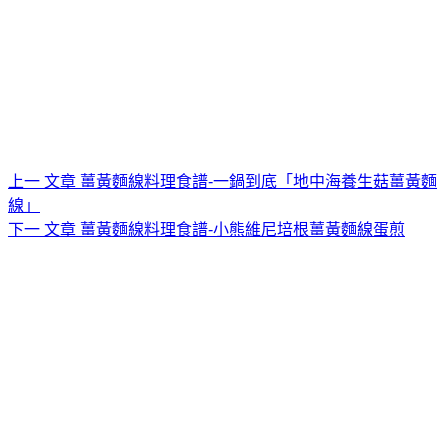
上一
文章
薑黃麵線料理食譜-一鍋到底「地中海養生菇薑黃麵
線」
下一
文章
薑黃麵線料理食譜-小熊維尼培根薑黃麵線蛋煎