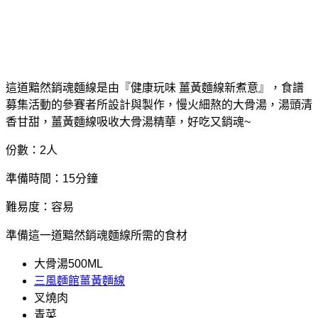
這道黯然銷魂麵線是由『健康玩味 薑黃麵線新煮意』，食譜
募集活動的參賽者所設計與製作，慢火細熬的大骨湯，湯頭清
香甘甜，薑黃麵線吸收大骨湯精華，好吃又銷魂~
份數：2人
準備時間：15分鐘
難易度：容易
準備這一道黯然銷魂麵線所需的食材
大骨湯500ML
三風麵館薑黃麵線
叉燒肉
青菜