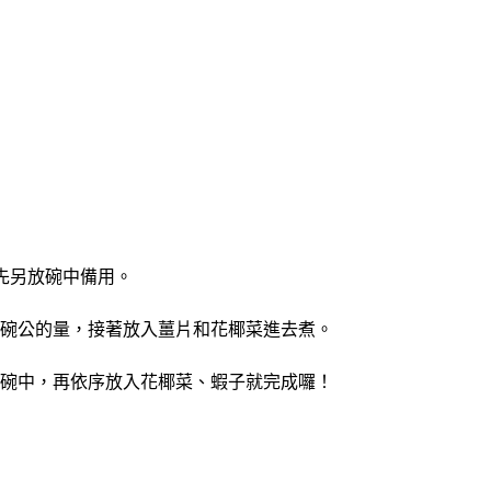
先另放碗中備用。
碗公的量，接著放入薑片和花椰菜進去煮。
碗中，再依序放入花椰菜、蝦子就完成囉！