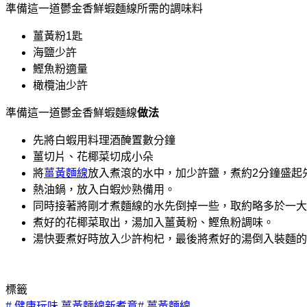
準備這一道鬱金香鮮蝦麵線所需的調味料
薑黃粉1匙
海鹽少許
鰹魚粉適量
橄欖油少許
準備這一道鬱金香鮮蝦麵線
做法
先將白蝦用料理酒醃置數分鐘
薑切片、花椰菜切成小朵
將
薑黃麵線
放入煮滾的水中，加少許鹽，煮約2分鐘盛起
熱油鍋，放入白蝦炒熟備用。
同時接著將剛才煮麵線的水先倒掉一些，取約略多於一大
煮好的花椰菜取出，湯加入薑黃粉、鰹魚粉調味。
湯快要煮好時放入少許枸杞，最後將煮好的湯倒入裝麵的
標籤
#
健康玩味 薑黃麵線新煮意
#
薑黃麵線