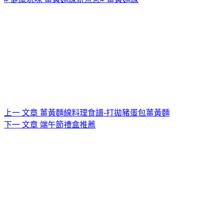
上一
文章
薑黃麵線料理食譜-打拋豬蛋包薑黃麵
下一
文章
端午節禮盒推薦