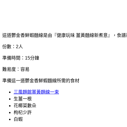
這道鬱金香鮮蝦麵線是由『健康玩味 薑黃麵線新煮意』，食
份數：2人
準備時間：15分鐘
難易度：容易
準備這一道鬱金香鮮蝦麵線所需的食材
三風麵館薑黃麵線一束
生薑一根
花椰菜數朵
枸杞少許
白蝦