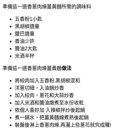
準備這一道香蔥肉燥薑黃麵所需的調味料
五香粉1小匙
黑胡椒適量
鹽巴適量
香油少許
醬油2大匙
米酒半杯
準備這一道香蔥肉燥薑黃麵
做法
將絞肉加入五香粉.黑胡椒混和
洋蔥切細，入油鍋炒香
加入絞肉，蔥花和大蒜炒香
加入米酒和醬油燉煮至水份收乾
依個人喜好加 入辣椒拌炒後起鍋
煮一鍋水，把薑黃麵線煮熟後起鍋
裝盤後淋上香蔥肉燥,再灑上些蔥花就完成囉!