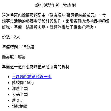
設計與製作者：紫晴 謝
這道香蔥肉燥薑黃麵是由『健康玩味 薑黃麵線新煮意』，食
譜募集活動的參賽者所設計與製作，家常香蔥肉燥拌飯拌麵都
好吃，準備一鍋香蔥肉燥，就算消夜肚子餓也好解決。
份數：2人
準備時間：15分鐘
難易度：容易
準備這一道香蔥肉燥薑黃麵所需的食材
三風麵館薑黃麵線一束
豬絞肉 150g
洋蔥半顆
大蒜半顆
蔥 2支
辣椒適量