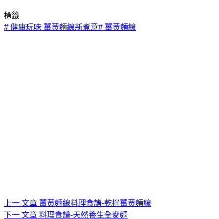
標籤
#
健康玩味 薑黃麵線新煮意
#
薑黃麵線
上一
文章
薑黃麵線料理食譜-乾拌薑黃麵線
下一
文章
料理食譜-天然養生全麥麵