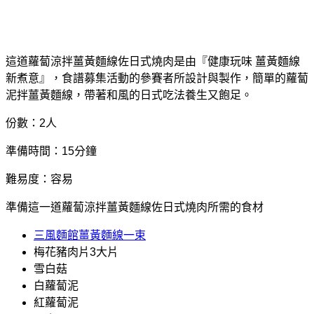
這道蘿蔔涼拌薑黃麵線佐日式燒肉是由『健康玩味 薑黃麵線
新煮意』，食譜募集活動的參賽者所設計與製作，簡單的蘿蔔
泥拌薑黃麵線，帶著和風的日式吃法養生又飽足。
份數：2人
準備時間：15分鐘
難易度：容易
準備這一道蘿蔔涼拌薑黃麵線佐日式燒肉所需的食材
三風麵館薑黃麵線一束
梅花豬肉片3大片
雪白菇
白蘿蔔泥
紅蘿蔔泥