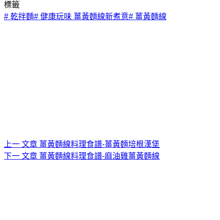
標籤
#
乾拌麵
#
健康玩味 薑黃麵線新煮意
#
薑黃麵線
上一
文章
薑黃麵線料理食譜-薑黃麵培根漢堡
下一
文章
薑黃麵線料理食譜-麻油雞薑黃麵線