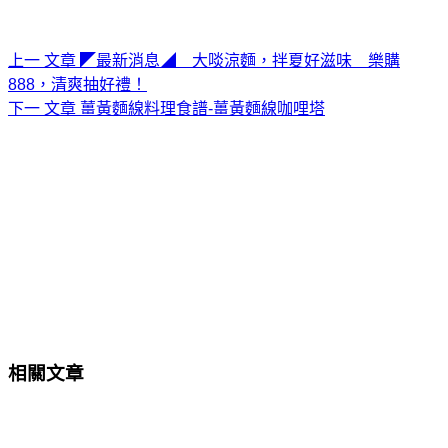
上一
文章
◤最新消息◢ 大啖涼麵，拌夏好滋味 樂購
888，清爽抽好禮！
下一
文章
薑黃麵線料理食譜-薑黃麵線咖哩塔
相關文章