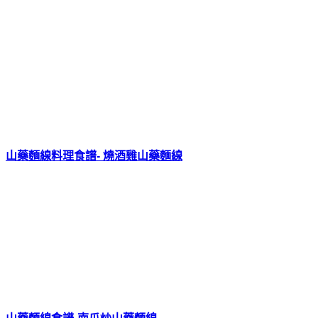
山藥麵線料理食譜- 燒酒雞山藥麵線