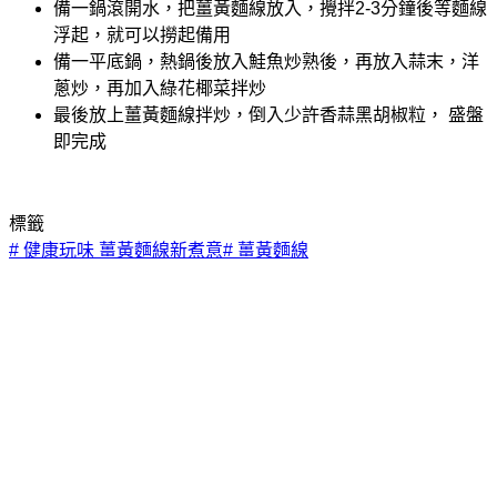
備一鍋滾開水，把薑黃麵線放入，攪拌2-3分鐘後等麵線
浮起，就可以撈起備用
備一平底鍋，熱鍋後放入鮭魚炒熟後，再放入蒜末，洋
蔥炒，再加入綠花椰菜拌炒
最後放上薑黃麵線拌炒，倒入少許香蒜黑胡椒粒， 盛盤
即完成
標籤
#
健康玩味 薑黃麵線新煮意
#
薑黃麵線