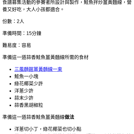
食譜募集活動的參賽者所設計與製作，鮭魚拌炒薑黃麵線，營
養又好吃，大人小孩都適合。
份數：2人
準備時間：15分鐘
難易度：容易
準備這一道蒜香鮭魚薑黃麵線所需的食材
三風麵館薑黃麵線一束
鮭魚一小塊
綠花椰菜少許
洋蔥少許
蒜末少許
蒜香黑胡椒粒
準備這一道蒜香鮭魚薑黃麵線
做法
洋蔥切小丁，綠花椰菜也切小點