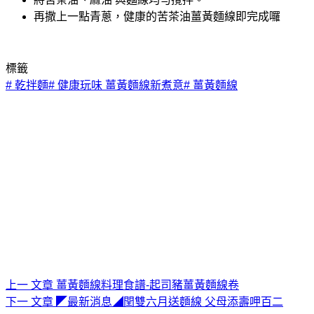
再撒上一點青蔥，健康的苦茶油薑黃麵線即完成囉
標籤
#
乾拌麵
#
健康玩味 薑黃麵線新煮意
#
薑黃麵線
上一
文章
薑黃麵線料理食譜-起司豬薑黃麵線卷
下一
文章
◤最新消息◢閏雙六月送麵線 父母添壽呷百二