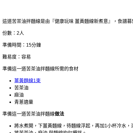
這道苦茶油拌麵線是由『健康玩味 薑黃麵線新煮意』，食譜
份數：2人
準備時間：15分鐘
難易度：容易
準備這一道苦茶油拌麵線所需的食材
薑黃麵線1束
苦茶油
麻油
青蔥適量
準備這一道苦茶油拌麵線
做法
將水煮開，下薑黃麵線，待麵線浮起，再加1小杯冷水，滾
將苦茶油、麻油 與麵線均勻攪拌。