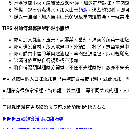
水滾後關小火，繼續燉煮60分鐘，加少許鹽調味，羊肉爐
準備一鍋七分滿沸水，加入
山藥麵線
，滾煮約30秒，即
備妥一湯碗，加入備用山藥麵線及羊肉爐補湯，一碗美味
TIPS 林師傅溫馨提醒
料理小撇步
亦可加入蘿蔔、玉米、高麗菜、番茄、洋蔥等蔬菜一起燉
亦可備妥食材，放入電鍋中，外鍋加二杯水，煮至電鍋中
亦可購買市售的羊肉爐滷包、羊肉爐調理包，即可輕鬆烹
米酒可依喜好自行調整或不添加。
將食補湯頭與麵線分開煮，不僅不失麵線好口感亦不失美
☛可以依照個人口味添加自己喜歡的蔬菜或配料，就此添加一
☛麵館有很多家常麵、特色麵、養生麵….等不同款式的麵，大
三風麵館還有更多精選文章可以閱讀哦!!趕快去看看
▶▶▶五穀麵食譜-麻油雞湯麵