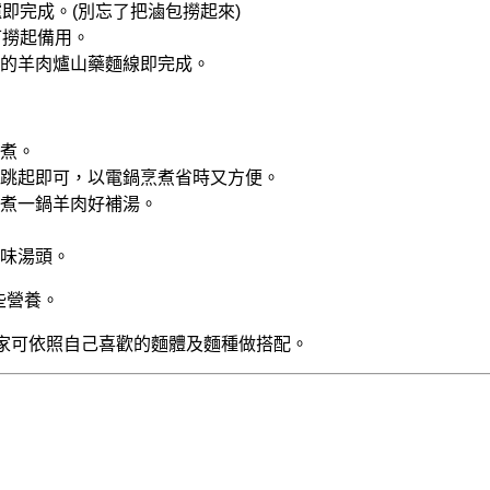
即完成。(別忘了把滷包撈起來)
可撈起備用。
的羊肉爐山藥麵線即完成。
煮。
跳起即可，以電鍋烹煮省時又方便。
煮一鍋羊肉好補湯。
味湯頭。
些營養。
家可依照自己喜歡的麵體及麵種做搭配。