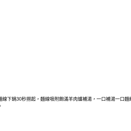
麵線下鍋30秒撈起，麵線吸附飽滿羊肉爐補湯，一口補湯一口麵
。