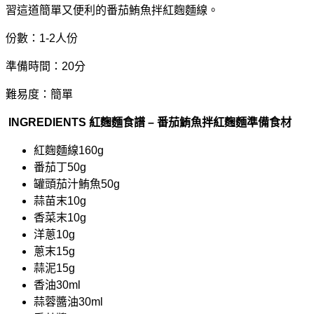
習這道簡單又便利的番茄鮪魚拌紅麴麵線。
份數：1-2人份
準備時間：20分
難易度：簡單
INGREDIENTS 紅麴麵食譜 – 番茄鮪魚拌紅麴麵準備食材
紅麴麵線160g
番茄丁50g
罐頭茄汁鮪魚50g
蒜苗末10g
香菜末10g
洋蔥10g
蔥末15g
蒜泥15g
香油30ml
蒜蓉醬油30ml