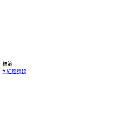
標籤
#
紅麴麵線