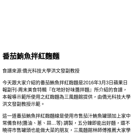
番茄鮪魚拌紅麴麵
食譜來源:僑光科技大學洪文發副教授
今天跟大家介紹的番茄鮪魚拌紅麴麵是2016年3月3日蘋果日
報副刊-周末美食特輯『在地好好味醬拌麵』所介紹的食譜，
本報導示範所使用之紅麴麵為三風麵館提供，由僑光科技大學
洪文發副教授示範。
這一道番茄鮪魚拌紅麴麵線是使用市售茄汁鮪魚罐頭加上家中
常備食材(醬油、蔥、蒜…等) 調製，五分鐘即能出好麵，還不
曉得市售罐頭也能做大菜的朋友，三風麵館林師傅推薦大家學