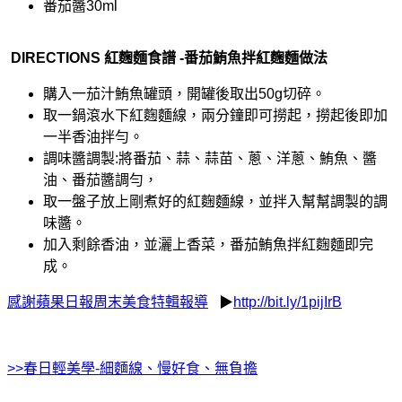
番茄醬30ml
DIRECTIONS 紅麴麵
食譜
-番茄鮪魚拌紅麴麵
做法
購入一茄汁鮪魚罐頭，開罐後取出50g切碎。
取一鍋滾水下紅麴麵線，兩分鐘即可撈起，撈起後即加
一半香油拌勻。
調味醬調製:將番茄、蒜、蒜苗、蔥、洋蔥、鮪魚、醬
油、番茄醬調勻，
取一盤子放上剛煮好的紅麴麵線，並拌入幫幫調製的調
味醬。
加入剩餘香油，並灑上香菜，番茄鮪魚拌紅麴麵即完
成。
感謝蘋果日報周末美食特輯報導
▶
http://bit.ly/1pijIrB
>>春日輕美學-細麵線、慢好食、無負擔