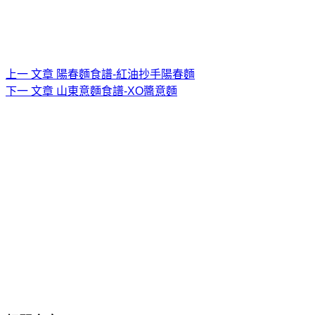
上一
文章
陽春麵食譜-紅油抄手陽春麵
下一
文章
山東意麵食譜-XO醬意麵