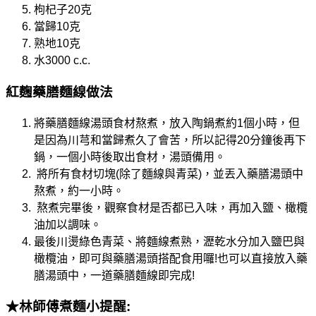
枸杞子20克
當歸10克
熟地10克
水3000 c.c.
紅麴藥膳麵線做法
將藥膳麵線湯頭食材熬煮，放入陶鍋煮約1個小時，但
是因為川芎和當歸煮久了會苦，所以記得20分鐘後再下
鍋，一個小時後取出食材，湯頭備用。
將所有食材切塊(除了麵線與青菜)，並丟入藥膳湯頭中
熬煮，約一小時。
熬煮完畢後，觀察食材是否都已入味，再加入鹽、橄欖
油加以調味。
最後川燙綠色青菜、將麵線煮熟，瀝乾水分加入鹽巴與
橄欖油，即可與藥膳湯頭搭配食用囉!也可以直接放入藥
膳湯頭中，一道藥膳麵線即完成!
★林師傅煮麵小提醒: