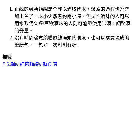
正統的藥膳麵線是全部以酒取代水，燉煮的過程也部會
加上蓋子，以小火燉煮約兩小時，但是怕酒味的人可以
用水取代久喔!喜歡酒味的人則可適量使用米酒，調整酒
的分量。
沒有時間熬煮藥膳麵線湯頭的朋友，也可以購買現成的
藥膳包，一包煮一次剛剛好喔!
標籤
#
湯麵
#
紅麴麵線
#
麵食譜