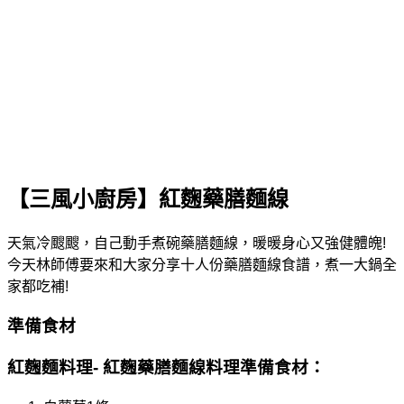
【三風小廚房】紅麴藥膳麵線
天氣冷颼颼，自己動手煮碗藥膳麵線，暖暖身心又強健體魄!
今天林師傅要來和大家分享十人份藥膳麵線食譜，煮一大鍋全
家都吃補!
準備食材
紅麴麵料理- 紅麴藥膳麵線料理準備食材：