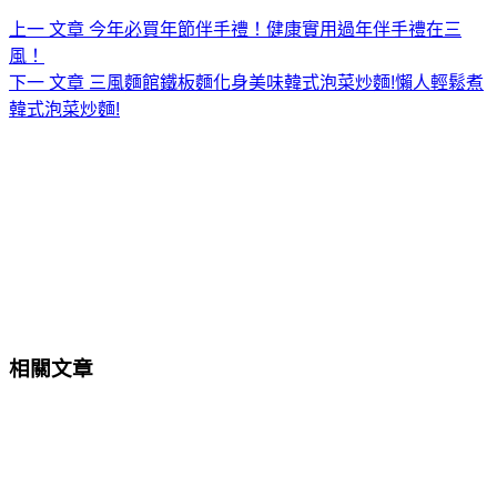
上一
文章
今年必買年節伴手禮！健康實用過年伴手禮在三
風！
下一
文章
三風麵館鐵板麵化身美味韓式泡菜炒麵!懶人輕鬆煮
韓式泡菜炒麵!
相關文章