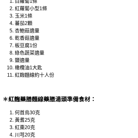
白蘿蔔1條
紅蘿蔔小型1條
玉米1條
蕃茄2顆
杏鮑菇適量
乾香菇適量
板豆腐1份
綠色蔬菜適量
鹽適量
橄欖油1大匙
紅麴麵線約十人份
✽紅麴藥膳麵線藥膳湯頭準備食材：
何首烏30克
黃耆25克
紅棗20克
川芎20克