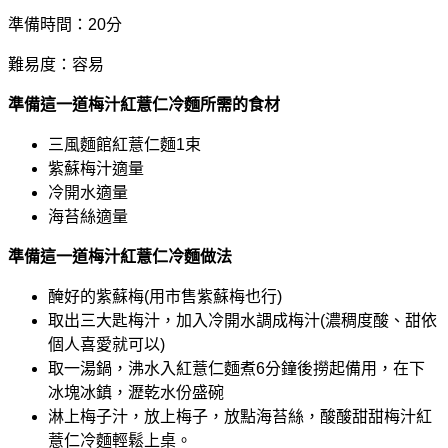
準備時間：20分
難易度：容易
準備這一道梅汁紅薏仁冷麵所需的食材
三風麵館紅薏仁麵1束
紫蘇梅汁適量
冷開水適量
海苔絲適量
準備這一道梅汁紅薏仁冷麵做法
醃好的紫蘇梅(用市售紫蘇梅也行)
取出三大匙梅汁，加入冷開水調成梅汁(濃稠度酸、甜依
個人喜愛就可以)
取一湯鍋，沸水入紅薏仁麵煮6分鐘後撈起備用，在下
冰塊冰鎮，瀝乾水份盛碗
淋上梅子汁，放上梅子，放點海苔絲，酸酸甜甜梅汁紅
薏仁冷麵輕鬆上桌。