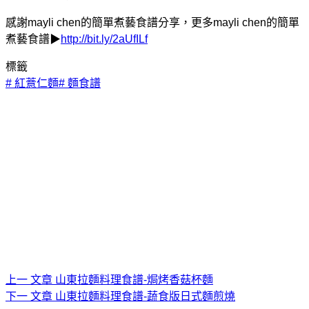
感謝mayli chen的簡單煮藝食譜分享，更多mayli chen的簡單
煮藝食譜▶
http://bit.ly/2aUfILf
標籤
#
紅薏仁麵
#
麵食譜
上一
文章
山東拉麵料理食譜-焗烤香菇杯麵
下一
文章
山東拉麵料理食譜-蔬食版日式麵煎燒