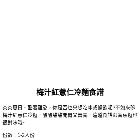
梅汁紅薏仁冷麵食譜
炎炎夏日、酷暑難熬，你是否也只想吃冰或暢飲呢?不如來碗
梅汁紅薏仁冷麵，酸酸甜甜開胃又營養，這道食譜跟香蕉麵也
很對味哦~
份數：1-2人份