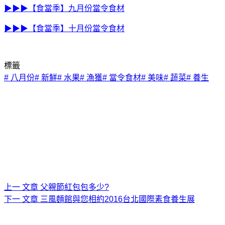
▶▶▶【食當季】九月份當令食材
▶▶▶【食當季】十月份當令食材
標籤
#
八月份
#
新鮮
#
水果
#
漁獲
#
當令食材
#
美味
#
蔬菜
#
養生
上一
文章
父親節紅包包多少?
下一
文章
三風麵館與您相約2016台北國際素食養生展