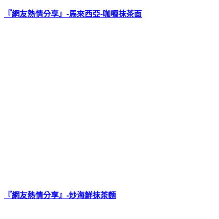
『網友熱情分享』-馬來西亞-咖喱抹茶面
『網友熱情分享』-炒海鮮抹茶麵