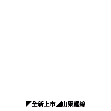
◤全新上市◢山藥麵線