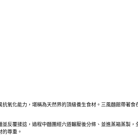
異抗氧化能力，堪稱為天然界的頂級養生食材。三風麵館帶著食
麵並反覆揉捻，過程中麵團經六道輾壓後分條、並進蒸箱蒸製，
材的尊重。