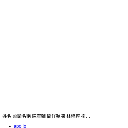
姓名 菜餚名稱 陳宥輔 筒仔麵凍 林曉容 搟…
apollo