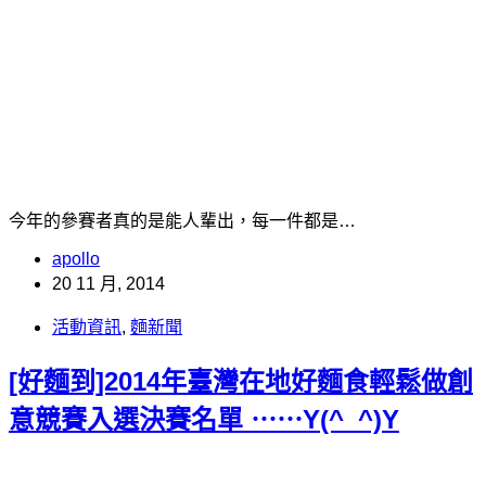
今年的參賽者真的是能人輩出，每一件都是…
apollo
20 11 月, 2014
活動資訊
,
麵新聞
[好麵到]2014年臺灣在地好麵食輕鬆做創
意競賽入選決賽名單 ⋯⋯Y(^_^)Y