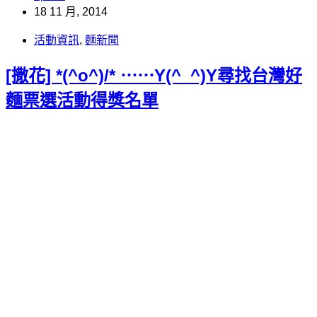
18 11 月, 2014
活動資訊
,
麵新聞
[撒花] *(^o^)/* ⋯⋯Y(^_^)Y尋找台灣好
麵票選活動得獎名單